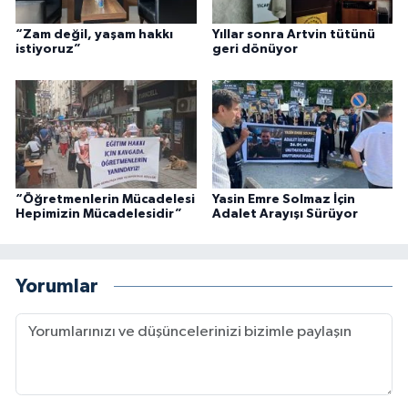
“Zam değil, yaşam hakkı
Yıllar sonra Artvin tütünü
istiyoruz”
geri dönüyor
“Öğretmenlerin Mücadelesi
Yasin Emre Solmaz İçin
Hepimizin Mücadelesidir”
Adalet Arayışı Sürüyor
Yorumlar