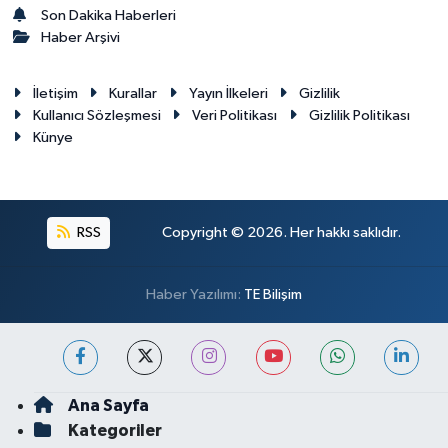
Son Dakika Haberleri
Haber Arşivi
İletişim
Kurallar
Yayın İlkeleri
Gizlilik
Kullanıcı Sözleşmesi
Veri Politikası
Gizlilik Politikası
Künye
RSS
Copyright © 2026. Her hakkı saklıdır.
Haber Yazılımı:
TE Bilişim
Ana Sayfa
Kategoriler