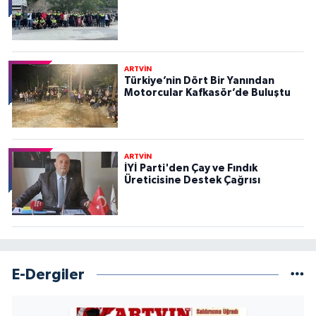
ARTVİN
Türkiye’nin Dört Bir Yanından
Motorcular Kafkasör’de Buluştu
ARTVİN
İYİ Parti'den Çay ve Fındık
Üreticisine Destek Çağrısı
E-Dergiler