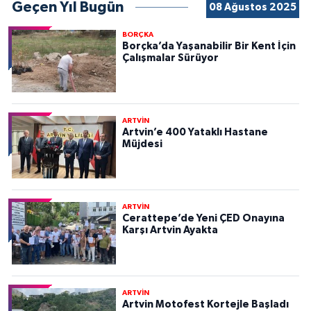
Geçen Yıl Bugün
08 Ağustos 2025
BORÇKA
Borçka’da Yaşanabilir Bir Kent İçin
Çalışmalar Sürüyor
ARTVİN
Artvin’e 400 Yataklı Hastane
Müjdesi
ARTVİN
Cerattepe’de Yeni ÇED Onayına
Karşı Artvin Ayakta
ARTVİN
Artvin Motofest Kortejle Başladı