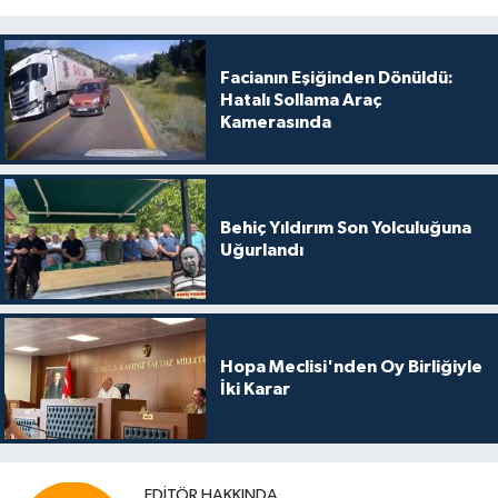
Facianın Eşiğinden Dönüldü:
Hatalı Sollama Araç
Kamerasında
Behiç Yıldırım Son Yolculuğuna
Uğurlandı
Hopa Meclisi'nden Oy Birliğiyle
İki Karar
EDITÖR HAKKINDA