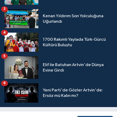
3
Kenan Yıldırım Son Yolculuğuna
Uğurlandı
4
1700 Rakımlı Yaylada Türk-Gürcü
Kültürü Buluştu
5
Elif ile Batuhan Artvin'de Dünya
Evine Girdi
6
Yeni Parti'de Gözler Artvin'de:
Ersöz mü Kalın mı?