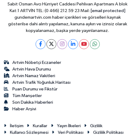
Sabit Osman Avcı Hürriyet Caddesi Pehlivan Apartmanı A blok
Kat:1 ARTVİN TEL: (0 466) 212 59 23 Mail:
[email protected]
gundemartvin.com haber içerikleri ve görselleri kaynak
gösterilse dahi alıntı yapılamaz, kanuna aykırı ve izinsiz olarak
kopyalanamaz, başka yerde yayınlanamaz.
Artvin Nöbetçi Eczaneler
Artvin Hava Durumu
Artvin Namaz Vakitleri
Artvin Trafik Yoğunluk Haritası
Puan Durumu ve Fikstür
Tüm Manşetler
Son Dakika Haberleri
Haber Arşivi
İletişim
Kurallar
Yayın İlkeleri
Gizlilik
Kullanıcı Sözleşmesi
Veri Politikası
Gizlilik Politikası