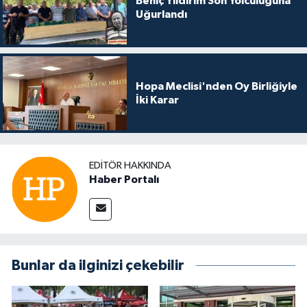
Behiç Yıldırım Son Yolculuğuna
Uğurlandı
Hopa Meclisi'nden Oy Birliğiyle
İki Karar
EDITÖR HAKKINDA
Haber Portalı
Bunlar da ilginizi çekebilir