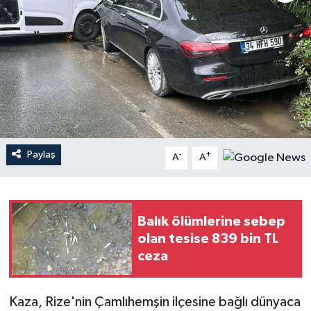
Paylaş
-
+
A
A
Balık ölümlerine sebep
olan tesise 839 bin TL
ceza
Kaza, Rize'nin Çamlıhemşin ilçesine bağlı dünyaca