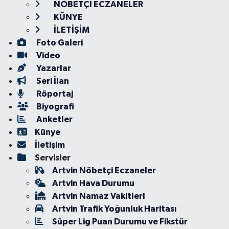
NÖBETÇİ ECZANELER
KÜNYE
İLETİŞİM
Foto Galeri
Video
Yazarlar
Seri İlan
Röportaj
Biyografi
Anketler
Künye
İletişim
Servisler
Artvin Nöbetçi Eczaneler
Artvin Hava Durumu
Artvin Namaz Vakitleri
Artvin Trafik Yoğunluk Haritası
Süper Lig Puan Durumu ve Fikstür