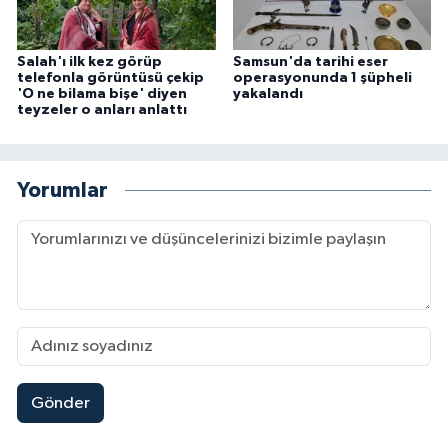
Salah'ı ilk kez görüp
Samsun'da tarihi eser
telefonla görüntüsü çekip
operasyonunda 1 şüpheli
'O ne bilama bişe' diyen
yakalandı
teyzeler o anları anlattı
Yorumlar
Gönder