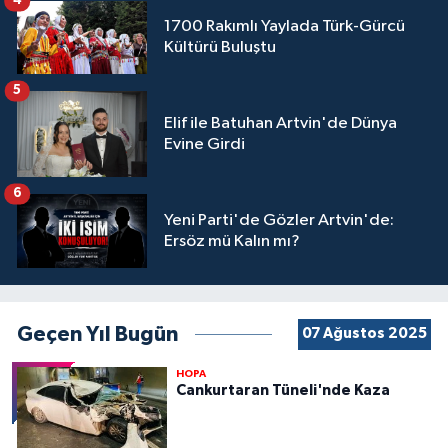
4
1700 Rakımlı Yaylada Türk-Gürcü
Kültürü Buluştu
5
Elif ile Batuhan Artvin'de Dünya
Evine Girdi
6
Yeni Parti'de Gözler Artvin'de:
Ersöz mü Kalın mı?
Geçen Yıl Bugün
07 Ağustos 2025
HOPA
Cankurtaran Tüneli'nde Kaza