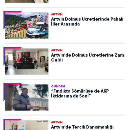
ARTVİN
Artvin Dolmuş Ücretlerinde Pahalı
İller Arasında
ARTVİN
Artvin’de Dolmuş Ücretlerine Zam
Geldi
GÜNDEM
“Fındıkta Sömürüye de AKP
İktidarına da Son!”
ARTVİN
Artvin’de Tercih Danışmanlığı