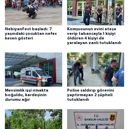
NebiyanFest başladı: 7
Komşusunun evini ateşe
yaşındaki çocuktan nefes
verip tabancayla 1 kişiyi
kesen gösteri
öldüren 4 kişiyi de
yaralayan zanlı tutuklandı
Mevsimlik işçi ırmakta
Polise saldırıp görevini
boğuldu, kardeşinin
yaptırmayan 2 şüpheli
durumu ağır
tutuklandı