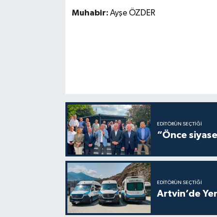
Muhabir:
Ayşe ÖZDER
EDITÖRÜN SEÇTIĞI
“Önce siyaset
EDITÖRÜN SEÇTIĞI
Artvin’de Yen