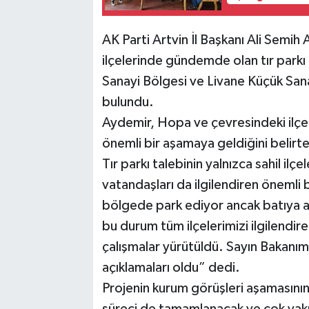
AK Parti Artvin İl Başkanı Ali Semi
ilçelerinde gündemde olan tır parkı
Sanayi Bölgesi ve Livane Küçük Sanayi
bulundu.
Aydemir, Hopa ve çevresindeki ilçeler
önemli bir aşamaya geldiğini belirte
Tır parkı talebinin yalnızca sahil ilçe
vatandaşları da ilgilendiren önemli
bölgede park ediyor ancak batıya aç
bu durum tüm ilçelerimizi ilgilendir
çalışmalar yürütüldü. Sayın Bakanım
açıklamaları oldu” dedi.
Projenin kurum görüşleri aşamasını
süreci de tamamlanacak ve çok yakın 