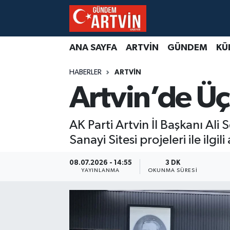
ANA SAYFA
ARTVİN
GÜNDEM
KÜ
HABERLER
ARTVİN
Artvin’de Üç
AK Parti Artvin İl Başkanı Al
Sanayi Sitesi projeleri ile ilgil
08.07.2026 - 14:55
3 DK
YAYINLANMA
OKUNMA SÜRESI