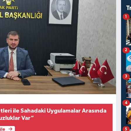
T
1
2
3
4
leri ile Sahadaki Uygulamalar Arasında
zluklar Var”
5
üle