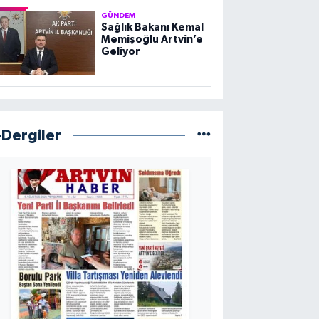
GÜNDEM
Sağlık Bakanı Kemal
Memişoğlu Artvin’e
Geliyor
-Dergiler