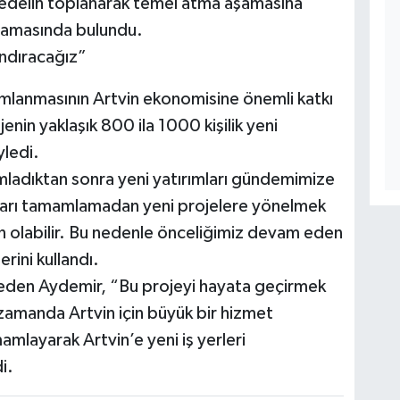
bedelin toplanarak temel atma aşamasına
klamasında bulundu.
andıracağız”
amlanmasının Artvin ekonomisine önemli katkı
enin yaklaşık 800 ila 1000 kişilik yeni
yledi.
mladıktan sonra yeni yatırımları gündemimize
ları tamamlamadan yeni projelere yönelmek
n olabilir. Bu nedenle önceliğimiz devam eden
rini kullandı.
r eden Aydemir, “Bu projeyi hayata geçirmek
 zamanda Artvin için büyük bir hizmet
amlayarak Artvin’e yeni iş yerleri
i.