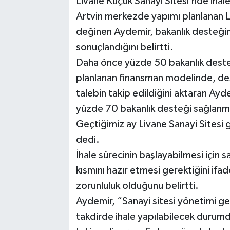
Livane Küçük Sanayi Sitesi’nde ihale s
Artvin merkezde yapımı planlanan L
değinen Aydemir, bakanlık desteğini
sonuçlandığını belirtti.
Daha önce yüzde 50 bakanlık desteğ
planlanan finansman modelinde, de
talebin takip edildiğini aktaran Ay
yüzde 70 bakanlık desteği sağlanma
Geçtiğimiz ay Livane Sanayi Sitesi g
dedi.
İhale sürecinin başlayabilmesi için s
kısmını hazır etmesi gerektiğini if
zorunluluk olduğunu belirtti.
Aydemir, “Sanayi sitesi yönetimi gere
takdirde ihale yapılabilecek durumd