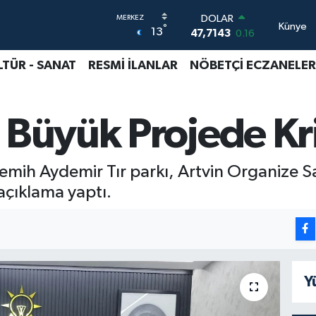
DOLAR
Künye
°
13
47,7143
0.16
EURO
55,0317
-0.02
LTÜR - SANAT
RESMİ İLANLAR
NÖBETÇİ ECZANELER
STERLİN
64,2463
0.07
GRAM ALTIN
 Büyük Projede Kr
6510.40
0.45
BİST100
13.799
70
BITCOIN
i Semih Aydemir Tır parkı, Artvin Organize 
64.225,61
-0.63
i açıklama yaptı.
Y