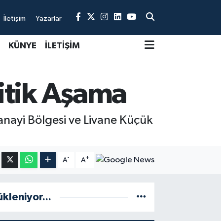
İletişim
Yazarlar
KÜNYE
İLETİŞİM
itik Aşama
Sanayi Bölgesi ve Livane Küçük
-
+
A
A
ükleniyor...