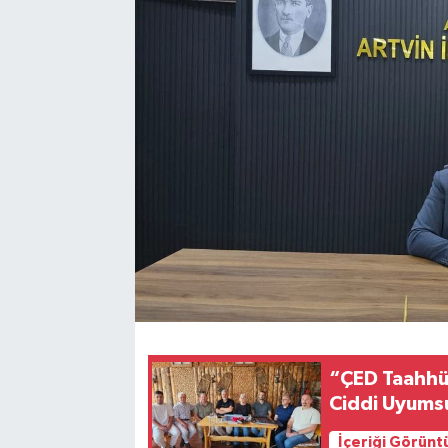
“ÇED Taahhüt
Ciddi Uyumsu
İçeriği Görünt