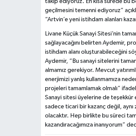
takip ediyoruz. En kısa sürede bu 
geçilmesini temenni ediyoruz” açı
“Artvin’e yeni istihdam alanları kaz
Livane Küçük Sanayi Sitesi’nin tam
sağlayacağını belirten Aydemir, proj
istihdam alanı oluşturabileceğini sö
Aydemir, “Bu sanayi sitelerini tama
almamız gerekiyor. Mevcut yatırım
enerjimizi yanlış kullanmamıza nede
projeleri tamamlamak olmalı” ifadele
Sanayi sitesi üyelerine de teşekkü
sadece ticari bir kazanç değil, aynı
olacaktır. Hep birlikte bu süreci tam
kazandıracağımıza inanıyorum” ded