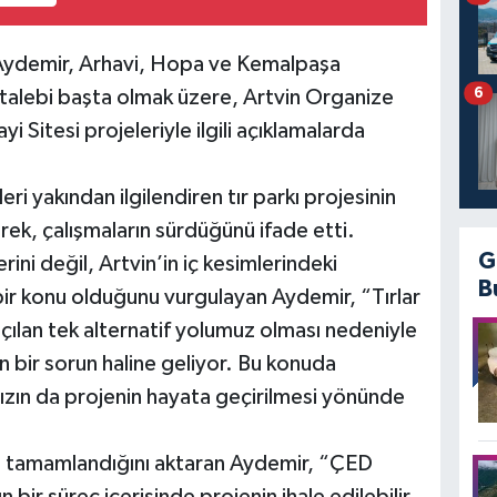
h Aydemir, Arhavi, Hopa ve Kemalpaşa
6
 talebi başta olmak üzere, Artvin Organize
 Sitesi projeleriyle ilgili açıklamalarda
i yakından ilgilendiren tır parkı projesinin
rek, çalışmaların sürdüğünü ifade etti.
G
lerini değil, Artvin’in iç kesimlerindeki
B
 bir konu olduğunu vurgulayan Aydemir, “Tırlar
ılan tek alternatif yolumuz olması nedeniyle
en bir sorun haline geliyor. Bu konuda
ızın da projenin hayata geçirilmesi yönünde
n tamamlandığını aktaran Aydemir, “ÇED
bir süreç içerisinde projenin ihale edilebilir