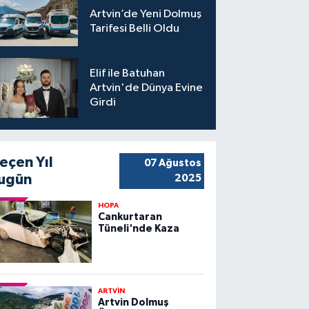
Artvin’de Yeni Dolmuş
Tarifesi Belli Oldu
Elif ile Batuhan
Artvin'de Dünya Evine
Girdi
eçen Yıl
07 Ağustos
ugün
2025
HOPA
Cankurtaran
Tüneli'nde Kaza
ARTVİN
Artvin Dolmuş