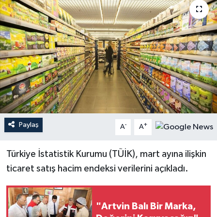
Paylaş
-
+
A
A
Türkiye İstatistik Kurumu (TÜİK), mart ayına ilişkin
ticaret satış hacim endeksi verilerini açıkladı.
"Artvin Balı Bir Marka,