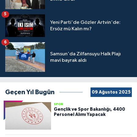
5
Yeni Parti'de Gözler Artvin'de:
Ersöz mü Kalın mı?
6
Samsun'da Zilfansuyu Halk Plajı
mavi bayrak aldı
Geçen Yıl Bugün
09 Ağustos 2025
SPOR
Gençlik ve Spor Bakanlığı, 4400
Personel Alımı Yapacak