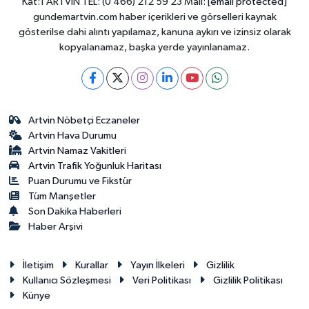
Kat:1 ARTVİN TEL: (0 466) 212 59 23 Mail:
[email protected]
gundemartvin.com haber içerikleri ve görselleri kaynak
gösterilse dahi alıntı yapılamaz, kanuna aykırı ve izinsiz olarak
kopyalanamaz, başka yerde yayınlanamaz.
Artvin Nöbetçi Eczaneler
Artvin Hava Durumu
Artvin Namaz Vakitleri
Artvin Trafik Yoğunluk Haritası
Puan Durumu ve Fikstür
Tüm Manşetler
Son Dakika Haberleri
Haber Arşivi
İletişim
Kurallar
Yayın İlkeleri
Gizlilik
Kullanıcı Sözleşmesi
Veri Politikası
Gizlilik Politikası
Künye