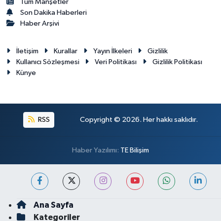
Tüm Manşetler
Son Dakika Haberleri
Haber Arşivi
İletişim
Kurallar
Yayın İlkeleri
Gizlilik
Kullanıcı Sözleşmesi
Veri Politikası
Gizlilik Politikası
Künye
RSS
Copyright © 2026. Her hakkı saklıdır.
Haber Yazılımı:
TE Bilişim
Ana Sayfa
Kategoriler