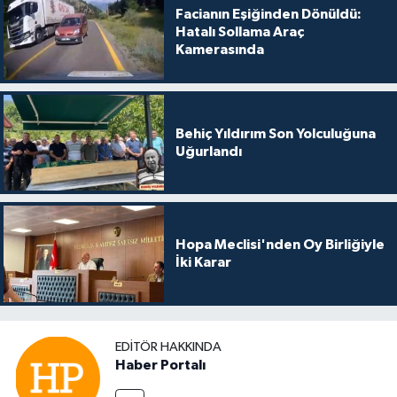
Facianın Eşiğinden Dönüldü:
Hatalı Sollama Araç
Kamerasında
Behiç Yıldırım Son Yolculuğuna
Uğurlandı
Hopa Meclisi'nden Oy Birliğiyle
İki Karar
EDITÖR HAKKINDA
Haber Portalı