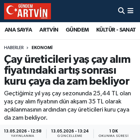
ANA SAYFA
ARTVİN
GÜNDEM
KÜLTÜR - SANAT
HABERLER
EKONOMİ
Çay üreticileri yaş çay alım
fiyatındaki artış sonrası
kuru çaya da zam bekliyor
Geçtiğimiz yıl yaş çay sezonunda 25,44 TL olan
yaş çay alım fiyatının dün akşam 35 TL olarak
açıklanmasının ardından çay üreticileri kuru çaya
da zam bekliyor.
13.05.2026 - 12:58
13.05.2026 - 13:24
1 DK
YAYINLANMA
GÜNCELLEME
OKUNMA SÜRESI