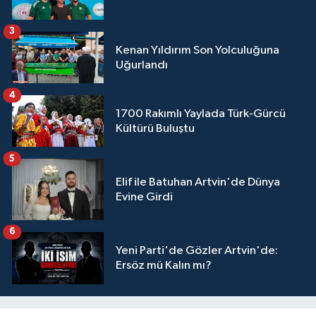
3
Kenan Yıldırım Son Yolculuğuna
Uğurlandı
4
1700 Rakımlı Yaylada Türk-Gürcü
Kültürü Buluştu
5
Elif ile Batuhan Artvin'de Dünya
Evine Girdi
6
Yeni Parti'de Gözler Artvin'de:
Ersöz mü Kalın mı?