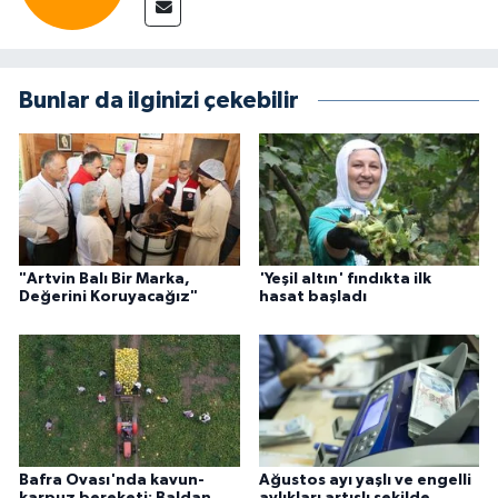
Bunlar da ilginizi çekebilir
"Artvin Balı Bir Marka,
'Yeşil altın' fındıkta ilk
Değerini Koruyacağız"
hasat başladı
Bafra Ovası'nda kavun-
Ağustos ayı yaşlı ve engelli