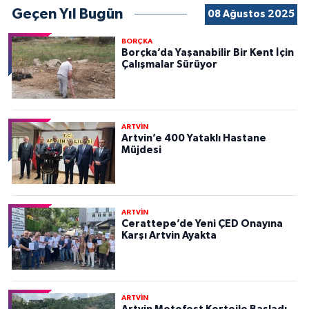
Geçen Yıl Bugün
08 Ağustos 2025
BORÇKA
Borçka’da Yaşanabilir Bir Kent İçin
Çalışmalar Sürüyor
ARTVİN
Artvin’e 400 Yataklı Hastane
Müjdesi
ARTVİN
Cerattepe’de Yeni ÇED Onayına
Karşı Artvin Ayakta
ARTVİN