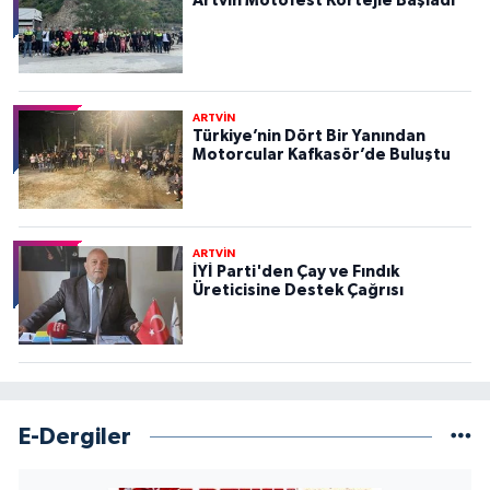
Artvin Motofest Kortejle Başladı
ARTVİN
Türkiye’nin Dört Bir Yanından
Motorcular Kafkasör’de Buluştu
ARTVİN
İYİ Parti'den Çay ve Fındık
Üreticisine Destek Çağrısı
E-Dergiler