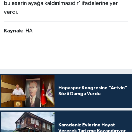
bu eserin ayağa kaldırılmasıdır' ifadelerine yer
verdi.
Kaynak:
İHA
Hopaspor Kongresine “Artvin”
Sözü Damga Vurdu
Karadeniz Evlerine Hayat
Vererek Turizme Kazandırıyor