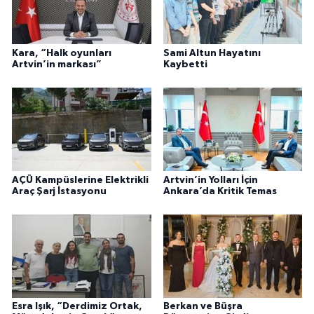
Kara, “Halk oyunları
Sami Altun Hayatını
Artvin’in markası”
Kaybetti
AÇÜ Kampüslerine Elektrikli
Artvin’in Yolları İçin
Araç Şarj İstasyonu
Ankara’da Kritik Temas
Esra Işık, “Derdimiz Ortak,
Berkan ve Büşra