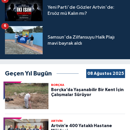
Yeni Parti'de Gözler Artvin'de:
Ersöz mü Kalın mı?
6
Samsun'da Zilfansuyu Halk Plajı
mavi bayrak aldı
Geçen Yıl Bugün
08 Ağustos 2025
BORÇKA
Borçka’da Yaşanabilir Bir Kent İçin
Çalışmalar Sürüyor
ARTVİN
Artvin’e 400 Yataklı Hastane