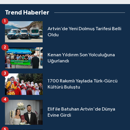
Trend Haberler
1
Artvin’de Yeni Dolmuş Tarifesi Belli
Oldu
2
Kenan Yıldırım Son Yolculuğuna
Uğurlandı
3
1700 Rakımlı Yaylada Türk-Gürcü
Kültürü Buluştu
4
Elif ile Batuhan Artvin'de Dünya
Evine Girdi
5