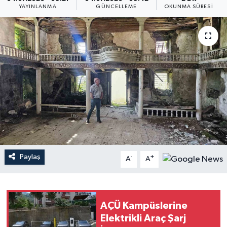
YAYINLANMA
GÜNCELLEME
OKUNMA SÜRESI
Paylaş
-
+
A
A
AÇÜ Kampüslerine
Elektrikli Araç Şarj