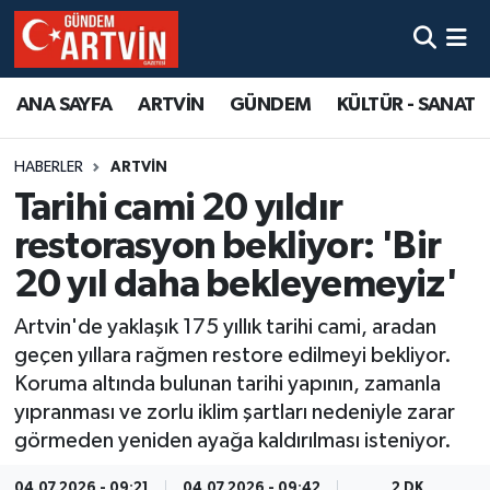
ANA SAYFA
ARTVİN
GÜNDEM
KÜLTÜR - SANAT
HABERLER
ARTVİN
Tarihi cami 20 yıldır
restorasyon bekliyor: 'Bir
20 yıl daha bekleyemeyiz'
Artvin'de yaklaşık 175 yıllık tarihi cami, aradan
geçen yıllara rağmen restore edilmeyi bekliyor.
Koruma altında bulunan tarihi yapının, zamanla
yıpranması ve zorlu iklim şartları nedeniyle zarar
görmeden yeniden ayağa kaldırılması isteniyor.
04.07.2026 - 09:21
04.07.2026 - 09:42
2 DK