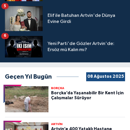
5
Elif ile Batuhan Artvin'de Dünya
Evine Girdi
6
Yeni Parti'de Gözler Artvin'de:
Ersöz mü Kalın mı?
Geçen Yıl Bugün
08 Ağustos 2025
BORÇKA
Borçka’da Yaşanabilir Bir Kent İçin
Çalışmalar Sürüyor
ARTVİN
Artvin’e 400 Yataklı Hastane