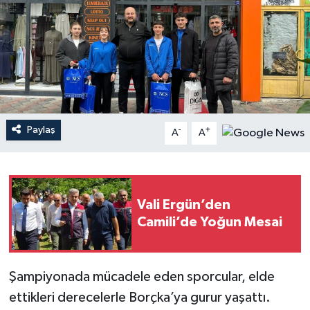
Paylaş
-
+
A
A
Vali Ergün’den
Camili’de Yoğun Mesai
Şampiyonada mücadele eden sporcular, elde
ettikleri derecelerle Borçka’ya gurur yaşattı.