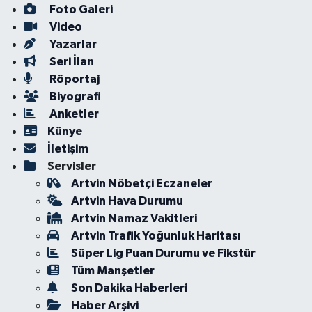
Foto Galeri
Video
Yazarlar
Seri İlan
Röportaj
Biyografi
Anketler
Künye
İletişim
Servisler
Artvin Nöbetçi Eczaneler
Artvin Hava Durumu
Artvin Namaz Vakitleri
Artvin Trafik Yoğunluk Haritası
Süper Lig Puan Durumu ve Fikstür
Tüm Manşetler
Son Dakika Haberleri
Haber Arşivi