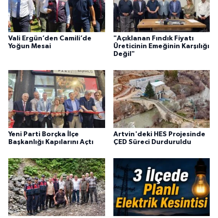
Vali Ergün’den Camili’de
"Açıklanan Fındık Fiyatı
Yoğun Mesai
Üreticinin Emeğinin Karşılığı
Değil"
Yeni Parti Borçka İlçe
Artvin'deki HES Projesinde
Başkanlığı Kapılarını Açtı
ÇED Süreci Durduruldu