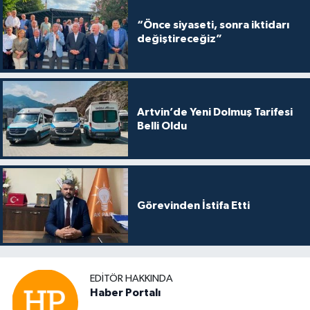
“Önce siyaseti, sonra iktidarı
değiştireceğiz”
Artvin’de Yeni Dolmuş Tarifesi
Belli Oldu
Görevinden İstifa Etti
EDITÖR HAKKINDA
Haber Portalı