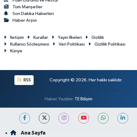
Puan Durumu ve Fikstür
Tüm Manşetler
Son Dakika Haberleri
Haber Arşivi
İletişim
Kurallar
Yayın İlkeleri
Gizlilik
Kullanıcı Sözleşmesi
Veri Politikası
Gizlilik Politikası
Künye
RSS
Copyright © 2026. Her hakkı saklıdır.
Haber Yazılımı:
TE Bilişim
Ana Sayfa