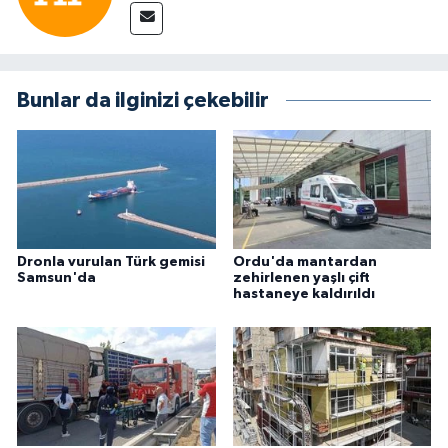
Bunlar da ilginizi çekebilir
Dronla vurulan Türk gemisi
Ordu'da mantardan
Samsun'da
zehirlenen yaşlı çift
hastaneye kaldırıldı