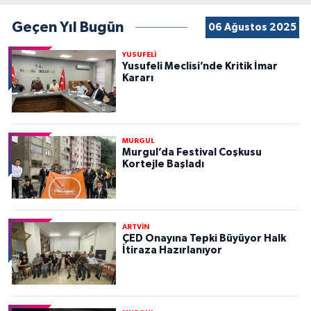
Geçen Yıl Bugün
06 Ağustos 2025
YUSUFELİ
Yusufeli Meclisi’nde Kritik İmar
Kararı
MURGUL
Murgul’da Festival Coşkusu
Kortejle Başladı
ARTVİN
ÇED Onayına Tepki Büyüyor Halk
İtiraza Hazırlanıyor