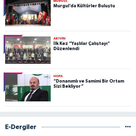
MURGUL
Murgul’da Kültürler Buluştu
ARTVİN
İlk Kez “Yaşlılar Çalıştayı”
Düzenlendi
HOPA
“Donanımlı ve Samimi Bir Ortam
Sizi Bekliyor”
E-Dergiler