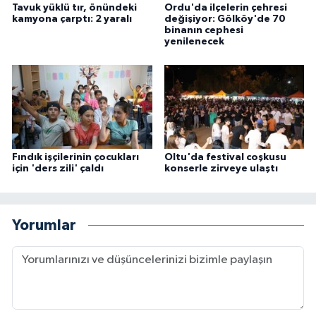
Tavuk yüklü tır, önündeki
Ordu'da ilçelerin çehresi
kamyona çarptı: 2 yaralı
değişiyor: Gölköy'de 70
binanın cephesi
yenilenecek
Fındık işçilerinin çocukları
Oltu'da festival coşkusu
için 'ders zili' çaldı
konserle zirveye ulaştı
Yorumlar