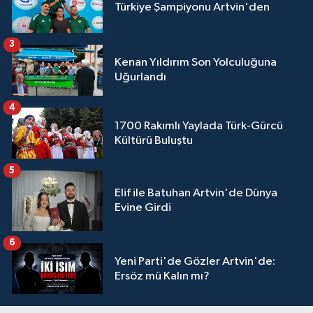
Türkiye Şampiyonu Artvin'den
3
Kenan Yıldırım Son Yolculuğuna
Uğurlandı
4
1700 Rakımlı Yaylada Türk-Gürcü
Kültürü Buluştu
5
Elif ile Batuhan Artvin'de Dünya
Evine Girdi
6
Yeni Parti'de Gözler Artvin'de:
Ersöz mü Kalın mı?