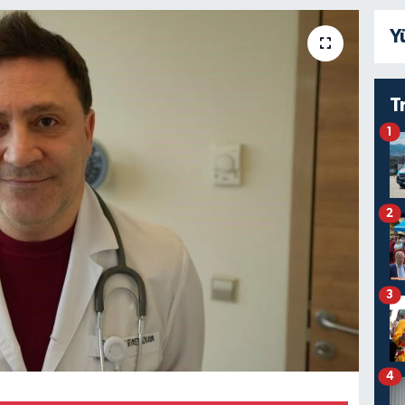
Y
T
1
2
3
4