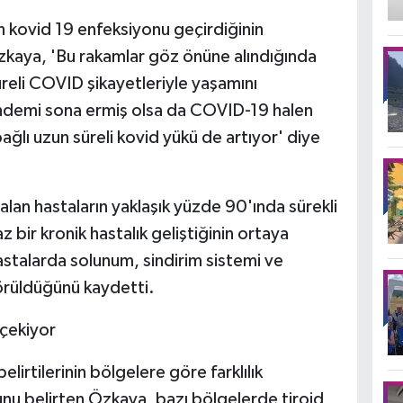
in kovid 19 enfeksiyonu geçirdiğinin
zkaya, 'Bu rakamlar göz önüne alındığında
üreli COVID şikayetleriyle yaşamını
ndemi sona ermiş olsa da COVID-19 halen
lı uzun süreli kovid yükü de artıyor' diye
lan hastaların yaklaşık yüzde 90'ında sürekli
z bir kronik hastalık geliştiğinin ortaya
talarda solunum, sindirim sistemi ve
görüldüğünü kaydetti.
 çekiyor
lirtilerinin bölgelere göre farklılık
nu belirten Özkaya, bazı bölgelerde tiroid