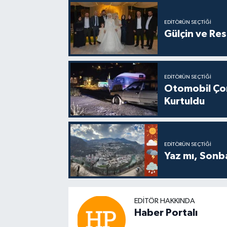
EDITÖRÜN SEÇTIĞI
Gülçin ve Re
EDITÖRÜN SEÇTIĞI
Otomobil Ço
Kurtuldu
EDITÖRÜN SEÇTIĞI
Yaz mı, Sonba
EDITÖR HAKKINDA
Haber Portalı