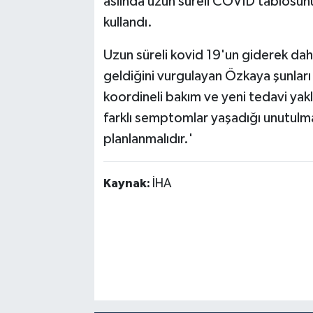
aslında uzun süreli COVID tablosunun 
kullandı.
Uzun süreli kovid 19'un giderek daha
geldiğini vurgulayan Özkaya şunları
koordineli bakım ve yeni tedavi yaklaşı
farklı semptomlar yaşadığı unutulmam
planlanmalıdır.'
Kaynak:
İHA