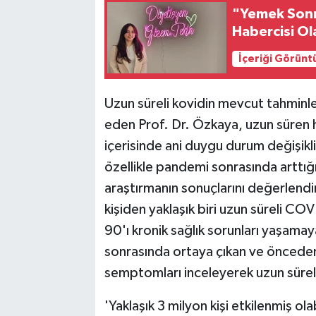
"Yemek Sonra
Habercisi Ola
İçeriği Görünt
Uzun süreli kovidin mevcut tahminler
eden Prof. Dr. Özkaya, uzun süren ha
içerisinde ani duygu durum değişiklik
özellikle pandemi sonrasında arttığ
araştırmanın sonuçlarını değerlend
kişiden yaklaşık biri uzun süreli CO
90'ı kronik sağlık sorunları yaşama
sonrasında ortaya çıkan ve önceden 
semptomları inceleyerek uzun süreli
'Yaklaşık 3 milyon kişi etkilenmiş ola