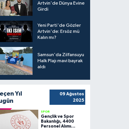
Artvin'de Dünya Evine
Girdi
Yeni Parti'de Gözler
Artvin'de: Ersöz mü
Kalın mı?
Samsun'da Zilfansuyu
Halk Plajı mavi bayrak
aldı
eçen Yıl
09 Ağustos
ugün
2025
SPOR
Gençlik ve Spor
Bakanlığı, 4400
Personel Alımı