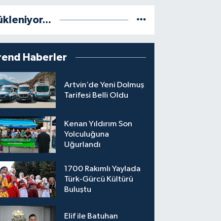
ükleniyor...
rend Haberler
Artvin’de Yeni Dolmuş
Tarifesi Belli Oldu
Kenan Yıldırım Son
Yolculuğuna
Uğurlandı
1700 Rakımlı Yaylada
Türk-Gürcü Kültürü
Buluştu
Elif ile Batuhan