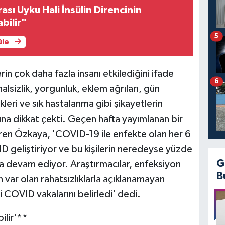
sı Uyku Hali İnsülin Direncinin
bilir"
5
üle
in çok daha fazla insanı etkilediğini ifade
6
lsizlik, yorgunluk, eklem ağrıları, gün
leri ve sık hastalanma gibi şikayetlerin
ına dikkat çekti. Geçen hafta yayımlanan bir
iren Özkaya, 'COVID-19 ile enfekte olan her 6
VID geliştiriyor ve bu kişilerin neredeyse yüzde
G
ya devam ediyor. Araştırmacılar, enfeksiyon
B
var olan rahatsızlıklarla açıklanamayan
 COVID vakalarını belirledi' dedi.
bilir'**