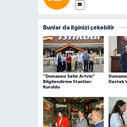
Bunlar da ilginizi çekebilir
“Dumansız Şehir Artvin”
Dumansız
Bilgilendirme Stantları
Destek 
Kuruldu