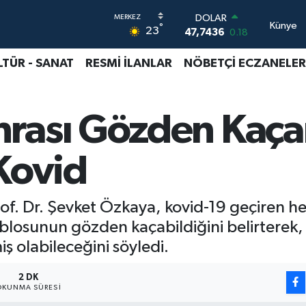
DOLAR
Künye
°
23
47,7436
0.18
EURO
55,2510
0.32
LTÜR - SANAT
RESMİ İLANLAR
NÖBETÇİ ECZANELER
STERLİN
64,4811
0.38
GRAM ALTIN
rası Gözden Kaçan
6660.55
0
BİST100
13.779
-14
Kovid
BITCOIN
64.840,97
-0.15
f. Dr. Şevket Özkaya, kovid-19 geçiren her
ablosunun gözden kaçabildiğini belirterek,
ş olabileceğini söyledi.
2 DK
OKUNMA SÜRESI