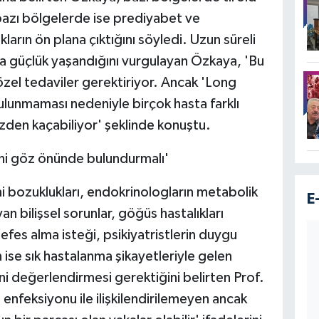
 bazı bölgelerde ise prediyabet ve
ların ön plana çıktığını söyledi. Uzun süreli
a güçlük yaşandığını vurgulayan Özkaya, 'Bu
özel tedaviler gerektiriyor. Ancak 'Long
ulunmaması nedeniyle birçok hasta farklı
den kaçabiliyor' şeklinde konuştu.
lini göz önünde bulundurmalı'
i bozuklukları, endokrinologların metabolik
E
an bilişsel sorunlar, göğüs hastalıkları
efes alma isteği, psikiyatristlerin duygu
n ise sık hastalanma şikayetleriyle gelen
ini değerlendirmesi gerektiğini belirten Prof.
enfeksiyonu ile ilişkilendirilemeyen ancak