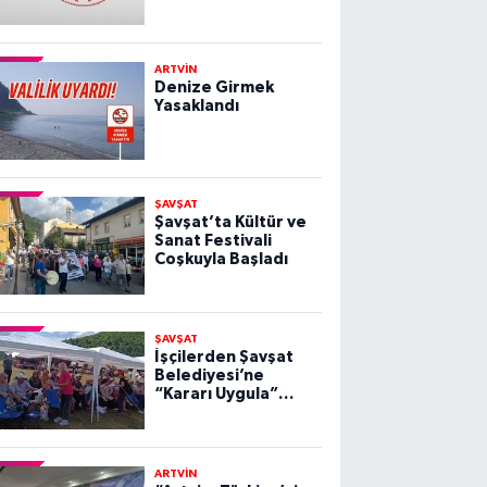
Yapacak
ARTVİN
Denize Girmek
Yasaklandı
ŞAVŞAT
Şavşat’ta Kültür ve
Sanat Festivali
Coşkuyla Başladı
ŞAVŞAT
İşçilerden Şavşat
Belediyesi’ne
“Kararı Uygula”
Çağrısı
ARTVİN