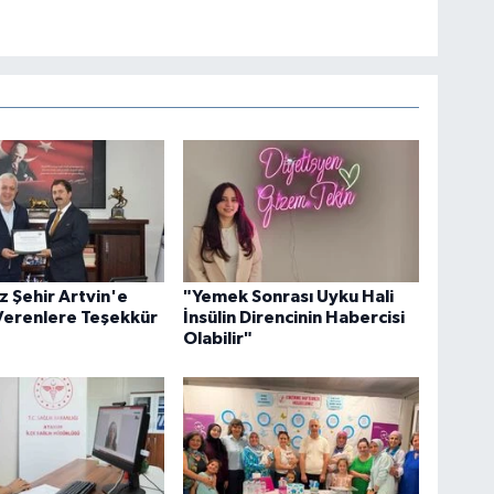
 Şehir Artvin'e
"Yemek Sonrası Uyku Hali
Verenlere Teşekkür
İnsülin Direncinin Habercisi
Olabilir"