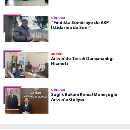
GÜNDEM
“Fındıkta Sömürüye de AKP
İktidarına da Son!”
ARTVİN
Artvin’de Tercih Danışmanlığı
Hizmeti
GÜNDEM
Sağlık Bakanı Kemal Memişoğlu
Artvin’e Geliyor