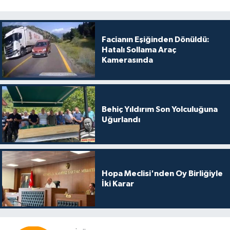
Facianın Eşiğinden Dönüldü:
Hatalı Sollama Araç
Kamerasında
Behiç Yıldırım Son Yolculuğuna
Uğurlandı
Hopa Meclisi'nden Oy Birliğiyle
İki Karar