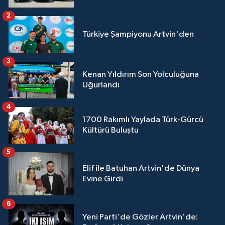
2
Türkiye Şampiyonu Artvin'den
3
Kenan Yıldırım Son Yolculuğuna
Uğurlandı
4
1700 Rakımlı Yaylada Türk-Gürcü
Kültürü Buluştu
5
Elif ile Batuhan Artvin'de Dünya
Evine Girdi
6
Yeni Parti'de Gözler Artvin'de: