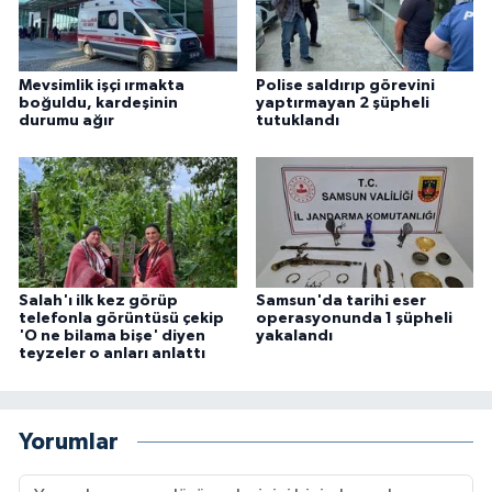
Mevsimlik işçi ırmakta
Polise saldırıp görevini
boğuldu, kardeşinin
yaptırmayan 2 şüpheli
durumu ağır
tutuklandı
Salah'ı ilk kez görüp
Samsun'da tarihi eser
telefonla görüntüsü çekip
operasyonunda 1 şüpheli
'O ne bilama bişe' diyen
yakalandı
teyzeler o anları anlattı
Yorumlar