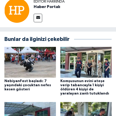
EDITÖR HAKKINDA
Haber Portalı
Bunlar da ilginizi çekebilir
NebiyanFest başladı: 7
Komşusunun evini ateşe
yaşındaki çocuktan nefes
verip tabancayla 1 kişiyi
kesen gösteri
öldüren 4 kişiyi de
yaralayan zanlı tutuklandı