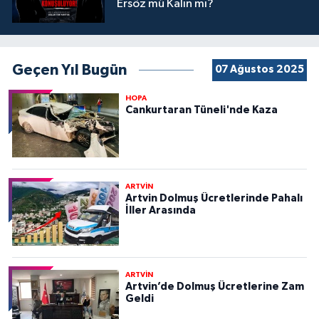
Ersöz mü Kalın mı?
Geçen Yıl Bugün
07 Ağustos 2025
HOPA
Cankurtaran Tüneli'nde Kaza
ARTVİN
Artvin Dolmuş Ücretlerinde Pahalı
İller Arasında
ARTVİN
Artvin’de Dolmuş Ücretlerine Zam
Geldi