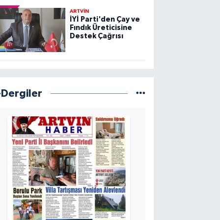
ARTVİN
İYİ Parti'den Çay ve
Fındık Üreticisine
Destek Çağrısı
-Dergiler