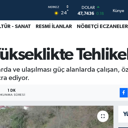
DOLAR
Künye
°
24
47,7436
0.18
EURO
55,2510
0.32
LTÜR - SANAT
RESMİ İLANLAR
NÖBETÇİ ECZANELER
STERLİN
64,4811
0.38
GRAM ALTIN
ükseklikte Tehlike
6660.55
0.03
BİST100
13.779
-14
BITCOIN
rda ve ulaşılması güç alanlarda çalışan, öz
64.998,24
0.35
cra ediyor.
1 DK
KUNMA SÜRESI
Y