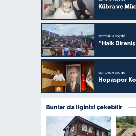
Kübra ve Müca
EDITÖRÜN SEÇTIĞI
“Halk Direniş
EDITÖRÜN SEÇTIĞI
Hopaspor Ko
Bunlar da ilginizi çekebilir