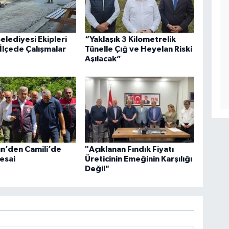
elediyesi Ekipleri
“Yaklaşık 3 Kilometrelik
İlçede Çalışmalar
Tünelle Çığ ve Heyelan Riski
Aşılacak”
ün’den Camili’de
"Açıklanan Fındık Fiyatı
esai
Üreticinin Emeğinin Karşılığı
Değil"