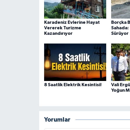
Karadeniz Evlerine Hayat
Borçka B
Vererek Turizme
Sahada: 
Kazandırıyor
Sürüyor
8 Saatlik Elektrik Kesintisi!
Vali Erg
Yoğun M
Yorumlar