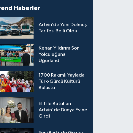
rend Haberler
Artvin’de Yeni Dolmuş
Tarifesi Belli Oldu
Kenan Yıldırım Son
Yolculuğuna
Uğurlandı
1700 Rakımlı Yaylada
Türk-Gürcü Kültürü
Buluştu
Elif ile Batuhan
Artvin'de Dünya Evine
Girdi
Yeni Parti'de Gözler