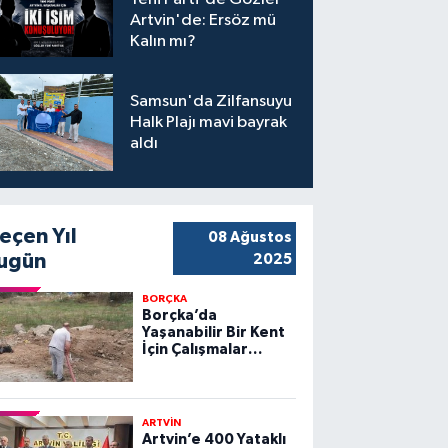
Artvin'de: Ersöz mü
Kalın mı?
Samsun'da Zilfansuyu
Halk Plajı mavi bayrak
aldı
eçen Yıl
08 Ağustos
ugün
2025
BORÇKA
Borçka’da
Yaşanabilir Bir Kent
İçin Çalışmalar
Sürüyor
ARTVİN
Artvin’e 400 Yataklı