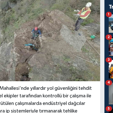
T
1
2
3
4
Mahallesi'nde yıllardır yol güvenliğini tehdit
 ekipler tarafından kontrollü bir çalışma ile
tülen çalışmalarda endüstriyel dağcılar
5
a ip sistemleriyle tırmanarak tehlike