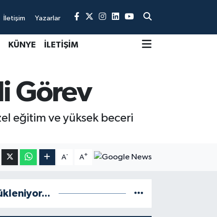
İletişim
Yazarlar
KÜNYE
İLETİŞİM
li Görev
el eğitim ve yüksek beceri
-
+
A
A
ükleniyor...