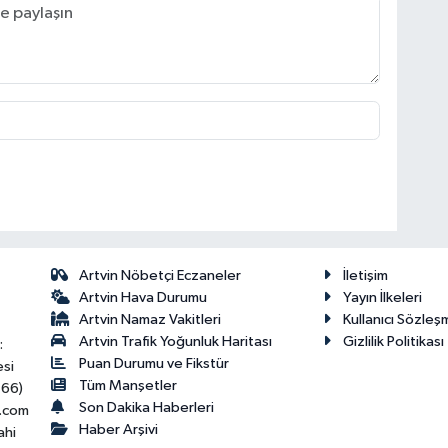
Artvin Nöbetçi Eczaneler
İletişim
Artvin Hava Durumu
Yayın İlkeleri
Artvin Namaz Vakitleri
Kullanıcı Sözleş
Artvin Trafik Yoğunluk Haritası
Gizlilik Politikası
:
Puan Durumu ve Fikstür
esi
Tüm Manşetler
466)
Son Dakika Haberleri
.com
Haber Arşivi
ahi