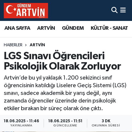
ANA SAYFA
ARTVİN
GÜNDEM
KÜLTÜR - SANAT
HABERLER
ARTVİN
LGS Sınavı Öğrencileri
Psikolojik Olarak Zorluyor
Artvin’de bu yıl yaklaşık 1.200 sekizinci sınıf
öğrencisinin katıldığı Liselere Geçiş Sistemi (LGS)
sınavı, sadece akademik bir yarış değil, aynı
zamanda öğrenciler üzerinde derin psikolojik
etkiler bırakan bir süreç olarak öne çıktı.
18.06.2025 - 11:46
18.06.2025 - 11:51
3 DK
YAYINLANMA
GÜNCELLEME
OKUNMA SÜRESI