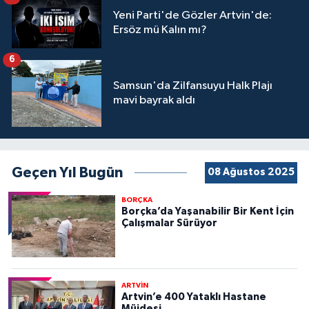
Yeni Parti'de Gözler Artvin'de:
Ersöz mü Kalın mı?
6
Samsun'da Zilfansuyu Halk Plajı
mavi bayrak aldı
Geçen Yıl Bugün
08 Ağustos 2025
BORÇKA
Borçka’da Yaşanabilir Bir Kent İçin
Çalışmalar Sürüyor
ARTVİN
Artvin’e 400 Yataklı Hastane
Müjdesi