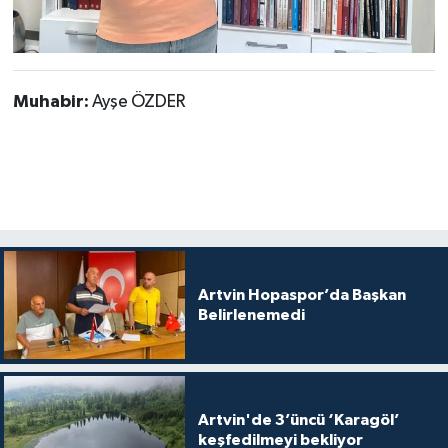
Muhabir:
Ayşe ÖZDER
Artvin Hopaspor’da Başkan
Belirlenemedi
Artvin'de 3’üncü ‘Karagöl’
keşfedilmeyi bekliyor