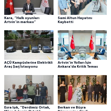
Kara, “Halk oyunları
Sami Altun Hayatını
Artvin’in markası”
Kaybetti
AÇÜ Kampüslerine Elektrikli
Artvin’in Yolları İçin
Araç Şarj İstasyonu
Ankara’da Kritik Temas
Esra Işık, “Derdimiz Ortak,
Berkan ve Büşra