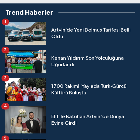
Trend Haberler
1
Artvin’de Yeni Dolmuş Tarifesi Belli
Oldu
2
Kenan Yıldırım Son Yolculuğuna
Uğurlandı
3
1700 Rakımlı Yaylada Türk-Gürcü
Kültürü Buluştu
4
Elif ile Batuhan Artvin'de Dünya
Evine Girdi
5