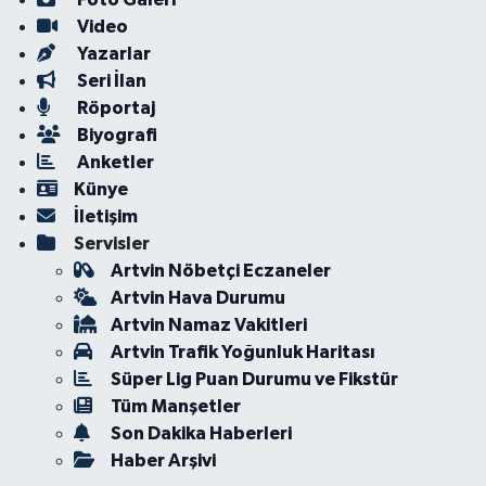
Video
Yazarlar
Seri İlan
Röportaj
Biyografi
Anketler
Künye
İletişim
Servisler
Artvin Nöbetçi Eczaneler
Artvin Hava Durumu
Artvin Namaz Vakitleri
Artvin Trafik Yoğunluk Haritası
Süper Lig Puan Durumu ve Fikstür
Tüm Manşetler
Son Dakika Haberleri
Haber Arşivi