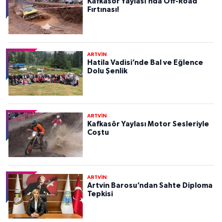
Kafkasör Yaylası’nda Off-Road
Fırtınası!
ARTVİN
Hatila Vadisi’nde Bal ve Eğlence
Dolu Şenlik
ARTVİN
Kafkasör Yaylası Motor Sesleriyle
Coştu
ARTVİN
Artvin Barosu’ndan Sahte Diploma
Tepkisi