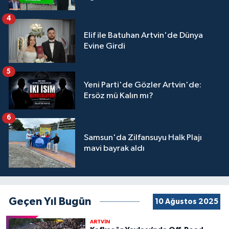
4
Elif ile Batuhan Artvin'de Dünya
Evine Girdi
5
Yeni Parti'de Gözler Artvin'de:
Ersöz mü Kalın mı?
6
Samsun'da Zilfansuyu Halk Plajı
mavi bayrak aldı
Geçen Yıl Bugün
10 Ağustos 2025
ARTVİN