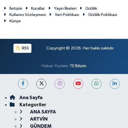
İletişim
Kurallar
Yayın İlkeleri
Gizlilik
Kullanıcı Sözleşmesi
Veri Politikası
Gizlilik Politikası
Künye
RSS
Copyright © 2026. Her hakkı saklıdır.
Haber Yazılımı:
TE Bilişim
Ana Sayfa
Kategoriler
ANA SAYFA
ARTVİN
GÜNDEM