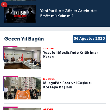
6
Yeni Parti'de Gözler Artvin'de:
Ersöz mü Kalın mı?
Geçen Yıl Bugün
06 Ağustos 2025
YUSUFELİ
Yusufeli Meclisi’nde Kritik İmar
Kararı
MURGUL
Murgul’da Festival Coşkusu
Kortejle Başladı
ARTVİN