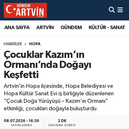
ANA SAYFA
ARTVİN
GÜNDEM
KÜLTÜR - SANAT
HABERLER
HOPA
Çocuklar Kazım’ın
Ormanı’nda Doğayı
Keşfetti
Artvin'in Hopa ilçesinde, Hopa Belediyesi ve
Hopa Kültür Sanat Evi iş birliğiyle düzenlenen
"Çocuk Doğa Yürüyüşü – Kazım'ın Ormanı"
etkinliği, çocukları doğayla buluşturdu
08.07.2026 - 16:30
2 DK
YAYINLANMA
OKUNMA SÜRESI