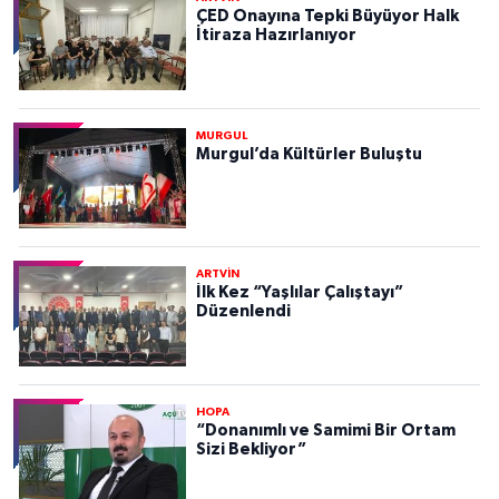
ÇED Onayına Tepki Büyüyor Halk
İtiraza Hazırlanıyor
MURGUL
Murgul’da Kültürler Buluştu
ARTVİN
İlk Kez “Yaşlılar Çalıştayı”
Düzenlendi
HOPA
“Donanımlı ve Samimi Bir Ortam
Sizi Bekliyor”