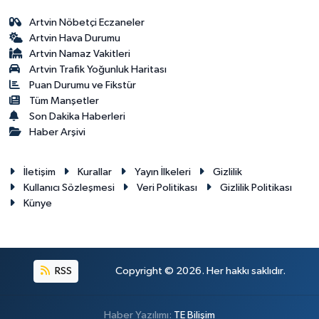
Artvin Nöbetçi Eczaneler
Artvin Hava Durumu
Artvin Namaz Vakitleri
Artvin Trafik Yoğunluk Haritası
Puan Durumu ve Fikstür
Tüm Manşetler
Son Dakika Haberleri
Haber Arşivi
İletişim
Kurallar
Yayın İlkeleri
Gizlilik
Kullanıcı Sözleşmesi
Veri Politikası
Gizlilik Politikası
Künye
RSS
Copyright © 2026. Her hakkı saklıdır.
Haber Yazılımı:
TE Bilişim