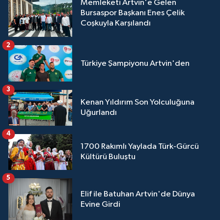
Memleketi Artvin'e Gelen
Bursaspor Başkanı Enes Çelik
Coşkuyla Karşılandı
2
Türkiye Şampiyonu Artvin'den
3
Kenan Yıldırım Son Yolculuğuna
Uğurlandı
4
1700 Rakımlı Yaylada Türk-Gürcü
Kültürü Buluştu
5
Elif ile Batuhan Artvin'de Dünya
Evine Girdi