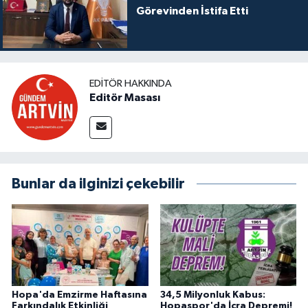
Görevinden İstifa Etti
EDITÖR HAKKINDA
Editör Masası
Bunlar da ilginizi çekebilir
Hopa'da Emzirme Haftasına
34,5 Milyonluk Kabus:
Farkındalık Etkinliği
Hopaspor'da İcra Depremi!