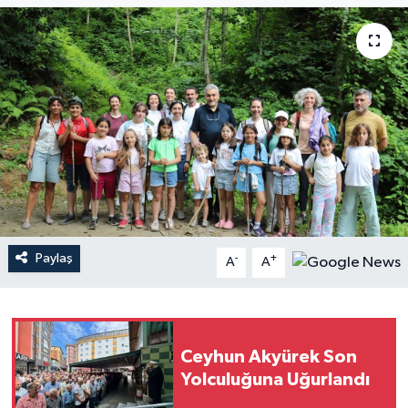
Paylaş
-
+
A
A
Ceyhun Akyürek Son
Yolculuğuna Uğurlandı