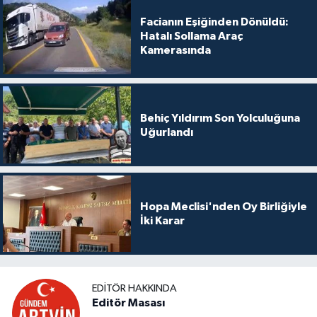
Facianın Eşiğinden Dönüldü:
Hatalı Sollama Araç
Kamerasında
Behiç Yıldırım Son Yolculuğuna
Uğurlandı
Hopa Meclisi'nden Oy Birliğiyle
İki Karar
EDITÖR HAKKINDA
Editör Masası