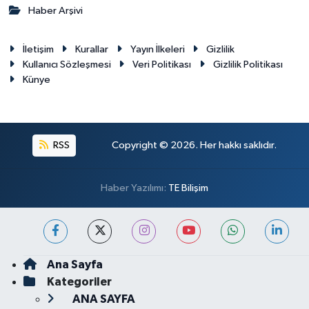
Haber Arşivi
İletişim
Kurallar
Yayın İlkeleri
Gizlilik
Kullanıcı Sözleşmesi
Veri Politikası
Gizlilik Politikası
Künye
RSS
Copyright © 2026. Her hakkı saklıdır.
Haber Yazılımı:
TE Bilişim
Ana Sayfa
Kategoriler
ANA SAYFA