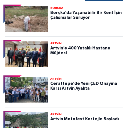
BORÇKA
Borçka’da Yaşanabilir Bir Kent İçin
Çalışmalar Sürüyor
ARTVİN
Artvin’e 400 Yataklı Hastane
Müjdesi
ARTVİN
Cerattepe’de Yeni ÇED Onayına
Karşı Artvin Ayakta
ARTVİN
Artvin Motofest Kortejle Başladı