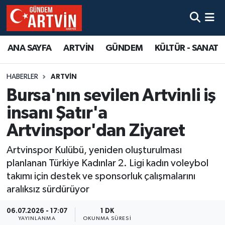
ANA SAYFA
ARTVİN
GÜNDEM
KÜLTÜR - SANAT
HABERLER
ARTVİN
Bursa'nın sevilen Artvinli iş
insanı Şatır'a
Artvinspor'dan Ziyaret
Artvinspor Kulübü, yeniden oluşturulması
planlanan Türkiye Kadınlar 2. Ligi kadın voleybol
takımı için destek ve sponsorluk çalışmalarını
aralıksız sürdürüyor
06.07.2026 - 17:07
1 DK
YAYINLANMA
OKUNMA SÜRESI