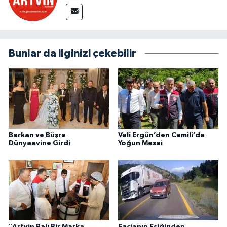
Bunlar da ilginizi çekebilir
Berkan ve Büşra
Vali Ergün’den Camili’de
Dünyaevine Girdi
Yoğun Mesai
"Artvin Balı Bir Marka,
Facianın Eşiğinden