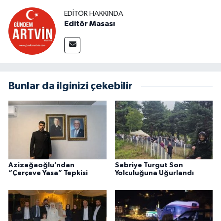
EDITÖR HAKKINDA
Editör Masası
Bunlar da ilginizi çekebilir
Azizağaoğlu’ndan
Sabriye Turgut Son
“Çerçeve Yasa” Tepkisi
Yolculuğuna Uğurlandı