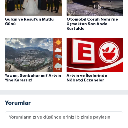
Gülçin ve Resul’ün Mutlu
Otomobil Çoruh Nehri’ne
Günü
Uçmaktan Son Anda
Kurtuldu
Yaz mı, Sonbahar mı? Artvin
Artvin ve İlçelerinde
Yine Kararsız!
Nöbetçi Eczaneler
Yorumlar