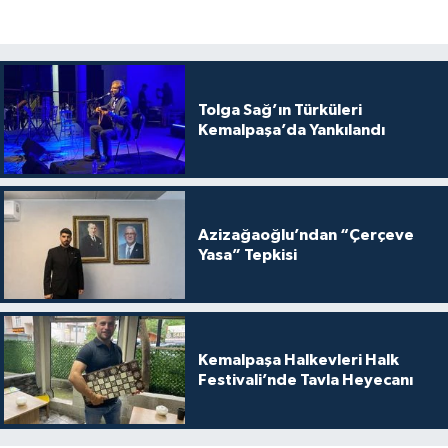
Tolga Sağ’ın Türküleri
Kemalpaşa’da Yankılandı
Azizağaoğlu’ndan “Çerçeve
Yasa” Tepkisi
Kemalpaşa Halkevleri Halk
Festivali’nde Tavla Heyecanı