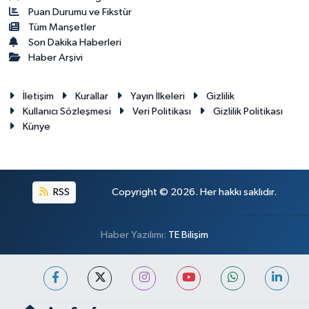
Puan Durumu ve Fikstür
Tüm Manşetler
Son Dakika Haberleri
Haber Arşivi
İletişim
Kurallar
Yayın İlkeleri
Gizlilik
Kullanıcı Sözleşmesi
Veri Politikası
Gizlilik Politikası
Künye
RSS
Copyright © 2026. Her hakkı saklıdır.
Haber Yazılımı:
TE Bilişim