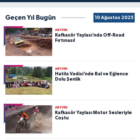
Geçen Yıl Bugün
10 Ağustos 2025
ARTVİN
Kafkasör Yaylası’nda Off-Road
Fırtınası!
ARTVİN
Hatila Vadisi’nde Bal ve Eğlence
Dolu Şenlik
ARTVİN
Kafkasör Yaylası Motor Sesleriyle
Coştu