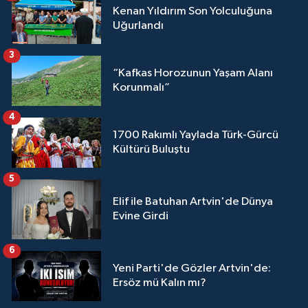
Kenan Yıldırım Son Yolculuğuna
Uğurlandı
3
“Kafkas Horozunun Yaşam Alanı
Korunmalı”
4
1700 Rakımlı Yaylada Türk-Gürcü
Kültürü Buluştu
5
Elif ile Batuhan Artvin'de Dünya
Evine Girdi
6
Yeni Parti'de Gözler Artvin'de:
Ersöz mü Kalın mı?