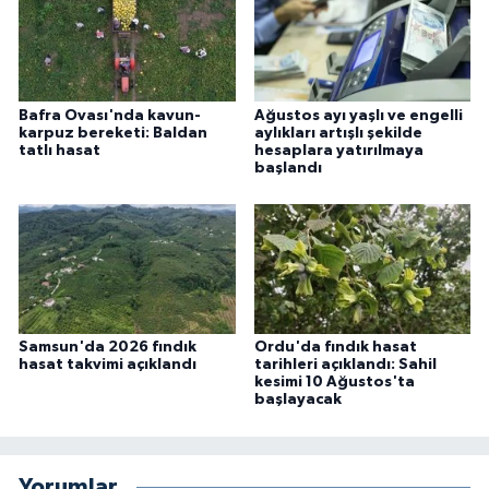
Bafra Ovası'nda kavun-
Ağustos ayı yaşlı ve engelli
karpuz bereketi: Baldan
aylıkları artışlı şekilde
tatlı hasat
hesaplara yatırılmaya
başlandı
Samsun'da 2026 fındık
Ordu'da fındık hasat
hasat takvimi açıklandı
tarihleri açıklandı: Sahil
kesimi 10 Ağustos'ta
başlayacak
Yorumlar