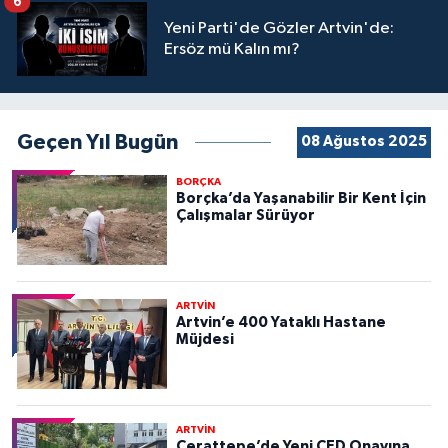
6
Yeni Parti'de Gözler Artvin'de:
Ersöz mü Kalın mı?
Geçen Yıl Bugün
08 Ağustos 2025
BORÇKA
Borçka’da Yaşanabilir Bir Kent İçin
Çalışmalar Sürüyor
ARTVİN
Artvin’e 400 Yataklı Hastane
Müjdesi
ARTVİN
Cerattepe’de Yeni ÇED Onayına