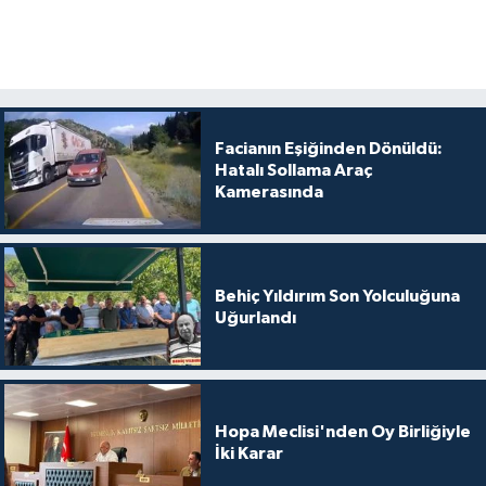
Facianın Eşiğinden Dönüldü:
Hatalı Sollama Araç
Kamerasında
Behiç Yıldırım Son Yolculuğuna
Uğurlandı
Hopa Meclisi'nden Oy Birliğiyle
İki Karar