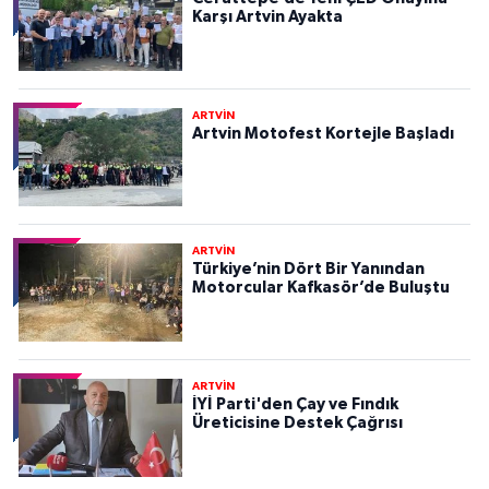
Karşı Artvin Ayakta
ARTVİN
Artvin Motofest Kortejle Başladı
ARTVİN
Türkiye’nin Dört Bir Yanından
Motorcular Kafkasör’de Buluştu
ARTVİN
İYİ Parti'den Çay ve Fındık
Üreticisine Destek Çağrısı