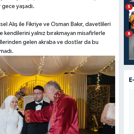
r gece yaşadı.
5
el Alış ile Fikriye ve Osman Bakır, davetlileri
e kendilerini yalnız bırakmayan misafirlerle
6
ı illerinden gelen akraba ve dostlar da bu
kmadı.
E