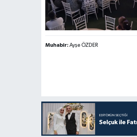
Muhabir:
Ayşe ÖZDER
EDITÖRÜN SEÇTIĞI
Selçuk ile Fa