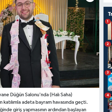
T
1
2
3
vane Düğün Salonu'nda (Halı Saha)
4
n katılımla adeta bayram havasında geçti.
liğinde giriş yapmasının ardından başlayan