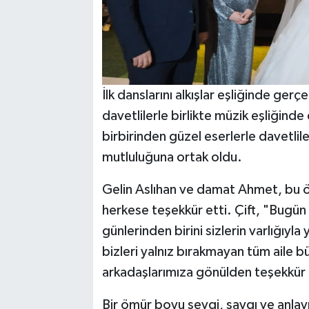
İlk danslarını alkışlar eşliğinde ger
davetlilerle birlikte müzik eşliğin
birbirinden güzel eserlerle davetlil
mutluluğuna ortak oldu.
Gelin Aslıhan ve damat Ahmet, bu öz
herkese teşekkür etti. Çift, "Bugün
günlerinden birini sizlerin varlığıyl
bizleri yalnız bırakmayan tüm aile b
arkadaşlarımıza gönülden teşekkür
Bir ömür boyu sevgi, saygı ve anlay