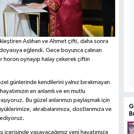
çekleştiren Aslıhan ve Ahmet çifti, daha sonra
de doyasıya eğlendi. Gece boyunca çalınan
er horon oynayıp halay çekerek çiftin
el günlerinde kendilerini yalnız bırakmayan
 hayatımızın en anlamlı ve en mutlu
a yaşıyoruz. Bu güzel anlarımızı paylaşmak için
G
üyüklerimize, akrabalarımıza, dostlarımıza ve
B
 ediyoruz.
ış içerisinde yaşayacağımız yeni hayatımıza