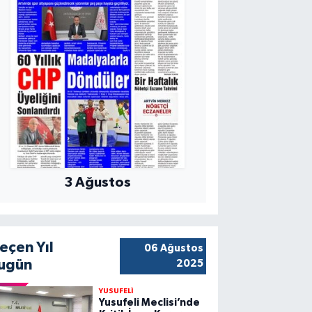
3 Ağustos
eçen Yıl
06 Ağustos
ugün
2025
YUSUFELİ
Yusufeli Meclisi’nde