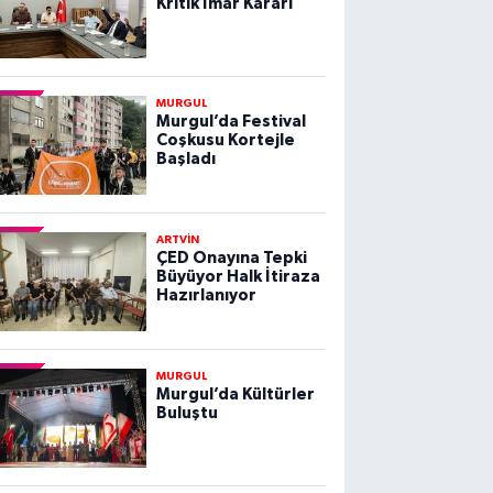
Kritik İmar Kararı
MURGUL
Murgul’da Festival
Coşkusu Kortejle
Başladı
ARTVİN
ÇED Onayına Tepki
Büyüyor Halk İtiraza
Hazırlanıyor
MURGUL
Murgul’da Kültürler
Buluştu