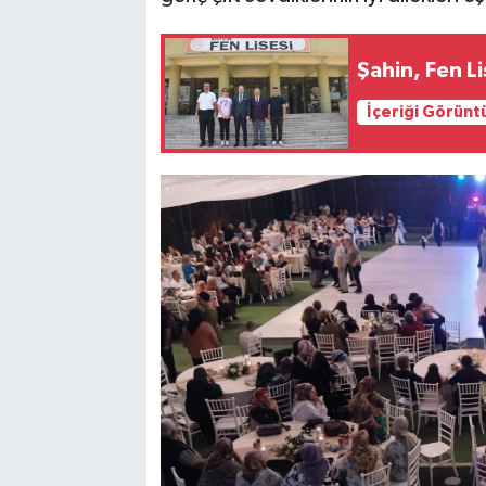
Şahin, Fen L
İçeriği Görünt