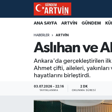
ANA SAYFA
ARTVİN
GÜNDEM
KÜ
HABERLER
ARTVİN
Aslıhan ve A
Ankara'da gerçekleştirilen il
Ahmet çifti, aileleri, yakınla
hayatlarını birleştirdi.
03.07.2026 - 22:16
2 DK
YAYINLANMA
OKUNMA SÜRESI