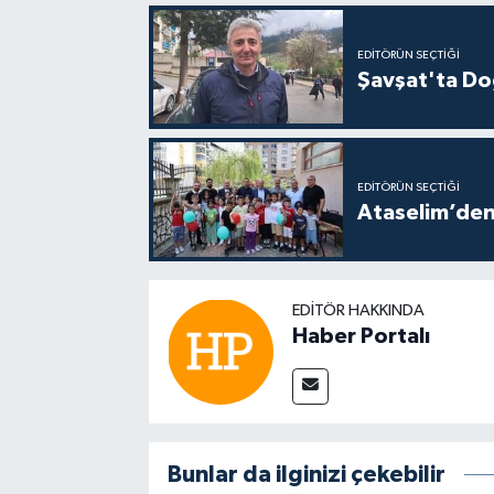
EDITÖRÜN SEÇTIĞI
Şavşat'ta Doğ
EDITÖRÜN SEÇTIĞI
Ataselim’den
EDITÖR HAKKINDA
Haber Portalı
Bunlar da ilginizi çekebilir