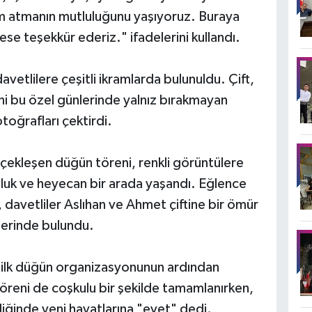
 adım atmanın mutluluğunu yaşıyoruz. Buraya
se teşekkür ederiz." ifadelerini kullandı.
vetlilere çeşitli ikramlarda bulunuldu. Çift,
ini bu özel günlerinde yalnız bırakmayan
otoğrafları çektirdi.
çekleşen düğün töreni, renkli görüntülere
uk ve heyecan bir arada yaşandı. Eğlence
davetliler Aslıhan ve Ahmet çiftine bir ömür
klerinde bulundu.
 ilk düğün organizasyonunun ardından
öreni de coşkulu bir şekilde tamamlanırken,
eşliğinde yeni hayatlarına "evet" dedi.