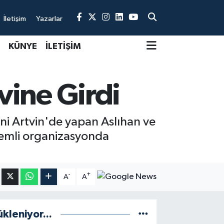
İletişim
Yazarlar
KÜNYE
İLETİŞİM
vine Girdi
ini Artvin'de yapan Aslıhan ve
rkemli organizasyonda
-
+
A
A
ükleniyor...