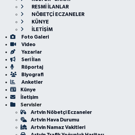
RESMİ İLANLAR
NÖBETÇİ ECZANELER
KÜNYE
İLETİŞİM
Foto Galeri
Video
Yazarlar
Seri İlan
Röportaj
Biyografi
Anketler
Künye
İletişim
Servisler
Artvin Nöbetçi Eczaneler
Artvin Hava Durumu
Artvin Namaz Vakitleri
Artvin Trafik Yoğunluk Haritası