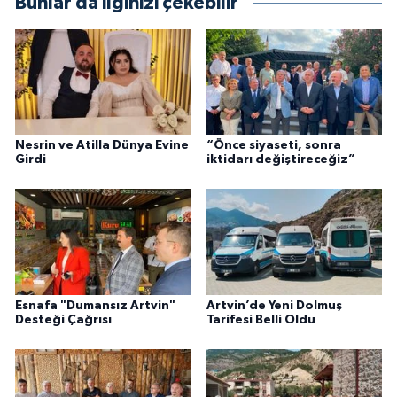
Bunlar da ilginizi çekebilir
Nesrin ve Atilla Dünya Evine
“Önce siyaseti, sonra
Girdi
iktidarı değiştireceğiz”
Esnafa "Dumansız Artvin"
Artvin’de Yeni Dolmuş
Desteği Çağrısı
Tarifesi Belli Oldu