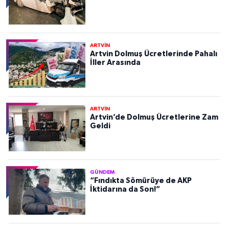
ARTVİN
Artvin Dolmuş Ücretlerinde Pahalı
İller Arasında
ARTVİN
Artvin’de Dolmuş Ücretlerine Zam
Geldi
GÜNDEM
“Fındıkta Sömürüye de AKP
İktidarına da Son!”