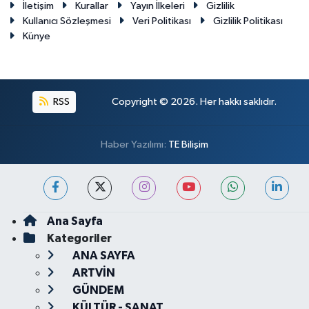
İletişim
Kurallar
Yayın İlkeleri
Gizlilik
Kullanıcı Sözleşmesi
Veri Politikası
Gizlilik Politikası
Künye
RSS
Copyright © 2026. Her hakkı saklıdır.
Haber Yazılımı:
TE Bilişim
Ana Sayfa
Kategoriler
ANA SAYFA
ARTVİN
GÜNDEM
KÜLTÜR - SANAT