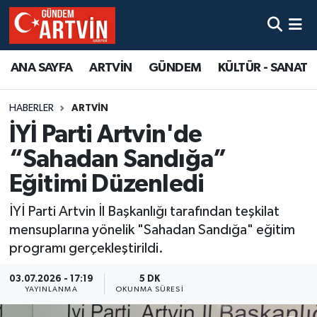
ANA SAYFA
ARTVİN
GÜNDEM
KÜLTÜR - SANAT
HABERLER
ARTVİN
İYİ Parti Artvin'de
“Sahadan Sandığa”
Eğitimi Düzenledi
İYİ Parti Artvin İl Başkanlığı tarafından teşkilat
mensuplarına yönelik "Sahadan Sandığa" eğitim
programı gerçekleştirildi.
03.07.2026 - 17:19
5 DK
YAYINLANMA
OKUNMA SÜRESI