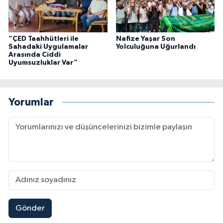
“ÇED Taahhütleri ile
Nafize Yaşar Son
Sahadaki Uygulamalar
Yolculuğuna Uğurlandı
Arasında Ciddi
Uyumsuzluklar Var”
Yorumlar
Gönder