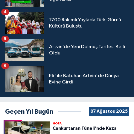
4
1700 Rakımlı Yaylada Türk-Gürcü
Kültürü Buluştu
5
Artvin’de Yeni Dolmuş Tarifesi Belli
Oldu
6
Elif ile Batuhan Artvin'de Dünya
Evine Girdi
Geçen Yıl Bugün
07 Ağustos 2025
HOPA
Cankurtaran Tüneli'nde Kaza