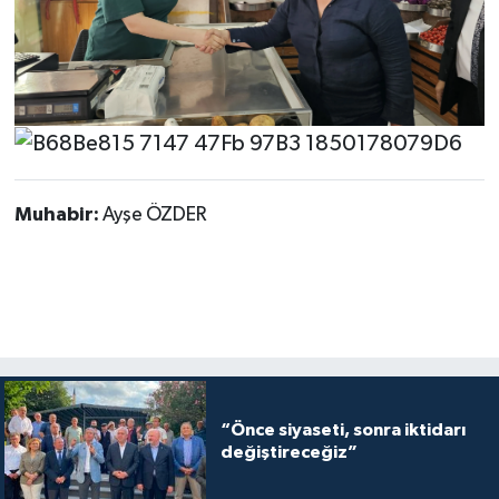
Muhabir:
Ayşe ÖZDER
“Önce siyaseti, sonra iktidarı
değiştireceğiz”