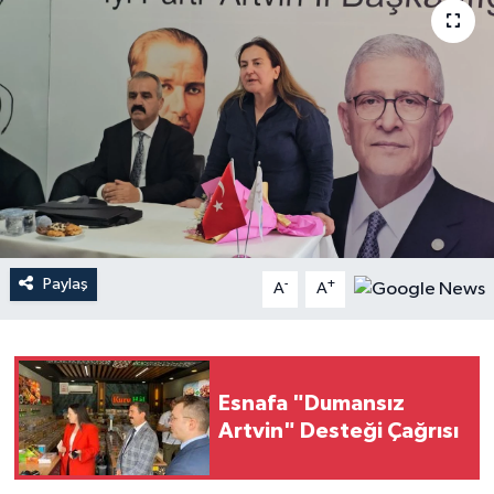
Paylaş
-
+
A
A
Esnafa "Dumansız
Artvin" Desteği Çağrısı