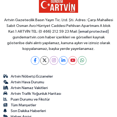
Artvin Gazetecilik Basın Yayın Tic. Ltd. Şti. Adres: Çarşı Mahallesi
Sabit Osman Avcı Hürriyet Caddesi Pehlivan Apartmanı A blok
Kat:1 ARTVİN TEL: (0 466) 212 59 23 Mail:
[email protected]
gundemartvin.com haber içerikleri ve görselleri kaynak
gösterilse dahi alıntı yapılamaz, kanuna aykırı ve izinsiz olarak
kopyalanamaz, başka yerde yayınlanamaz.
Artvin Nöbetçi Eczaneler
Artvin Hava Durumu
Artvin Namaz Vakitleri
Artvin Trafik Yoğunluk Haritası
Puan Durumu ve Fikstür
Tüm Manşetler
Son Dakika Haberleri
Haber Arşivi