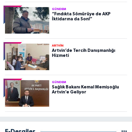
GÜNDEM
“Fındıkta Sömürüye de AKP
İktidarına da Son!”
ARTVİN
Artvin’de Tercih Danışmanlığı
Hizmeti
GÜNDEM
Sağlık Bakanı Kemal Memişoğlu
Artvin’e Geliyor
E-Dergiler