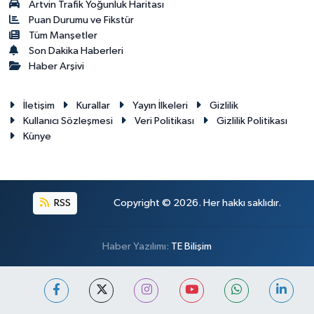
Artvin Trafik Yoğunluk Haritası
Puan Durumu ve Fikstür
Tüm Manşetler
Son Dakika Haberleri
Haber Arşivi
İletişim
Kurallar
Yayın İlkeleri
Gizlilik
Kullanıcı Sözleşmesi
Veri Politikası
Gizlilik Politikası
Künye
RSS
Copyright © 2026. Her hakkı saklıdır.
Haber Yazılımı:
TE Bilişim