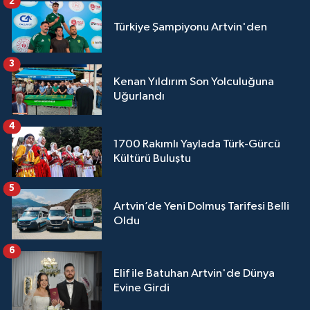
2
Türkiye Şampiyonu Artvin'den
3
Kenan Yıldırım Son Yolculuğuna
Uğurlandı
4
1700 Rakımlı Yaylada Türk-Gürcü
Kültürü Buluştu
5
Artvin’de Yeni Dolmuş Tarifesi Belli
Oldu
6
Elif ile Batuhan Artvin'de Dünya
Evine Girdi