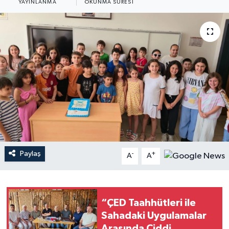
YAYINLANMA
OKUNMA SÜRESI
Paylaş
-
+
A
A
“ÇED Taahhütleri ile
Sahadaki Uygulamalar
Arasında Ciddi