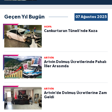
Geçen Yıl Bugün
07 Ağustos 2025
HOPA
Cankurtaran Tüneli'nde Kaza
ARTVİN
Artvin Dolmuş Ücretlerinde Pahalı
İller Arasında
ARTVİN
Artvin’de Dolmuş Ücretlerine Zam
Geldi