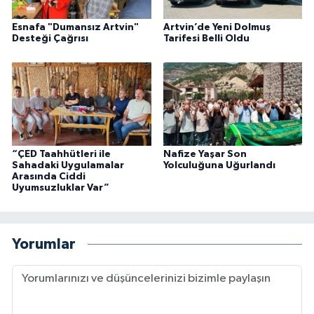
Esnafa "Dumansız Artvin"
Artvin’de Yeni Dolmuş
Desteği Çağrısı
Tarifesi Belli Oldu
“ÇED Taahhütleri ile
Nafize Yaşar Son
Sahadaki Uygulamalar
Yolculuğuna Uğurlandı
Arasında Ciddi
Uyumsuzluklar Var”
Yorumlar