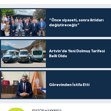
“Önce siyaseti, sonra iktidarı
değiştireceğiz”
Artvin’de Yeni Dolmuş Tarifesi
Belli Oldu
Görevinden İstifa Etti
EDITÖR HAKKINDA