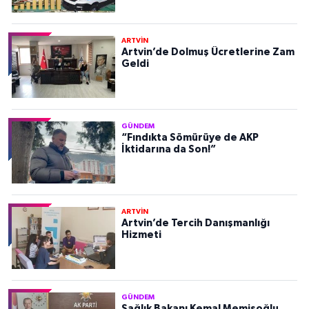
ARTVİN
Artvin’de Dolmuş Ücretlerine Zam
Geldi
GÜNDEM
“Fındıkta Sömürüye de AKP
İktidarına da Son!”
ARTVİN
Artvin’de Tercih Danışmanlığı
Hizmeti
GÜNDEM
Sağlık Bakanı Kemal Memişoğlu