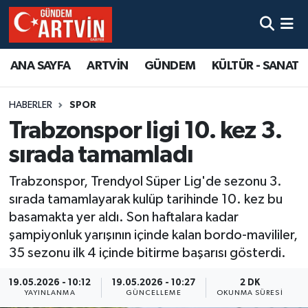
ANA SAYFA
ARTVİN
GÜNDEM
KÜLTÜR - SANAT
HABERLER
SPOR
Trabzonspor ligi 10. kez 3.
sırada tamamladı
Trabzonspor, Trendyol Süper Lig'de sezonu 3.
sırada tamamlayarak kulüp tarihinde 10. kez bu
basamakta yer aldı. Son haftalara kadar
şampiyonluk yarışının içinde kalan bordo-mavililer,
35 sezonu ilk 4 içinde bitirme başarısı gösterdi.
19.05.2026 - 10:12
19.05.2026 - 10:27
2 DK
YAYINLANMA
GÜNCELLEME
OKUNMA SÜRESI