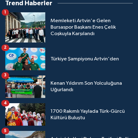
Trend Haberler
1
Memleketi Artvin'e Gelen
Bursaspor Başkanı Enes Çelik
Coşkuyla Karşılandı
2
Türkiye Şampiyonu Artvin'den
3
Kenan Yıldırım Son Yolculuğuna
Uğurlandı
4
1700 Rakımlı Yaylada Türk-Gürcü
Kültürü Buluştu
5