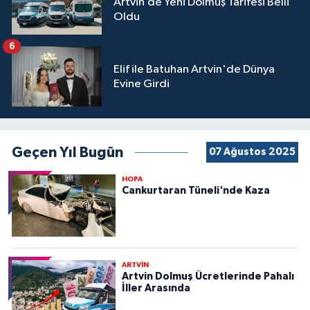
Artvin’de Yeni Dolmuş Tarifesi Belli
Oldu
6
Elif ile Batuhan Artvin'de Dünya
Evine Girdi
Geçen Yıl Bugün
07 Ağustos 2025
HOPA
Cankurtaran Tüneli'nde Kaza
ARTVİN
Artvin Dolmuş Ücretlerinde Pahalı
İller Arasında