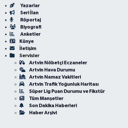
Yazarlar
Seri İlan
Röportaj
Biyografi
Anketler
Künye
İletişim
Servisler
Artvin Nöbetçi Eczaneler
Artvin Hava Durumu
Artvin Namaz Vakitleri
Artvin Trafik Yoğunluk Haritası
Süper Lig Puan Durumu ve Fikstür
Tüm Manşetler
Son Dakika Haberleri
Haber Arşivi