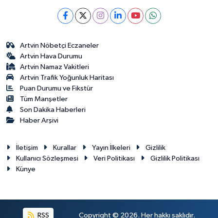
Artvin Nöbetçi Eczaneler
Artvin Hava Durumu
Artvin Namaz Vakitleri
Artvin Trafik Yoğunluk Haritası
Puan Durumu ve Fikstür
Tüm Manşetler
Son Dakika Haberleri
Haber Arşivi
İletişim
Kurallar
Yayın İlkeleri
Gizlilik
Kullanıcı Sözleşmesi
Veri Politikası
Gizlilik Politikası
Künye
RSS
Copyright © 2026. Her hakkı saklıdır.