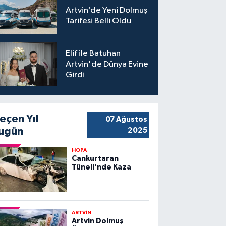
Artvin’de Yeni Dolmuş
Tarifesi Belli Oldu
Elif ile Batuhan
Artvin'de Dünya Evine
Girdi
eçen Yıl
07 Ağustos
ugün
2025
HOPA
Cankurtaran
Tüneli'nde Kaza
ARTVİN
Artvin Dolmuş