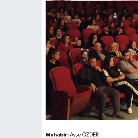
Muhabir:
Ayşe ÖZDER