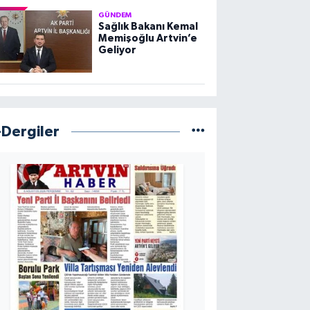
GÜNDEM
Sağlık Bakanı Kemal
Memişoğlu Artvin’e
Geliyor
-Dergiler