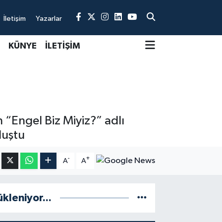
İletişim
Yazarlar
KÜNYE
İLETİŞİM
 “Engel Biz Miyiz?” adlı
luştu
-
+
A
A
ükleniyor...