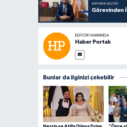
EDITÖRÜN SEÇTIĞI
Görevinden İs
EDITÖR HAKKINDA
Haber Portalı
Bunlar da ilginizi çekebilir
Nesrin ve Atilla Dünya Evine
“Önce si