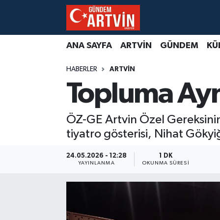
ANA SAYFA
ARTVİN
GÜNDEM
KÜ
HABERLER
ARTVİN
Topluma Ayn
ÖZ-GE Artvin Özel Gereksinim
tiyatro gösterisi, Nihat Göky
24.05.2026 - 12:28
1 DK
YAYINLANMA
OKUNMA SÜRESI