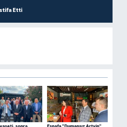
tifa Etti
yaseti, sonra
Esnafa "Dumansız Artvin"