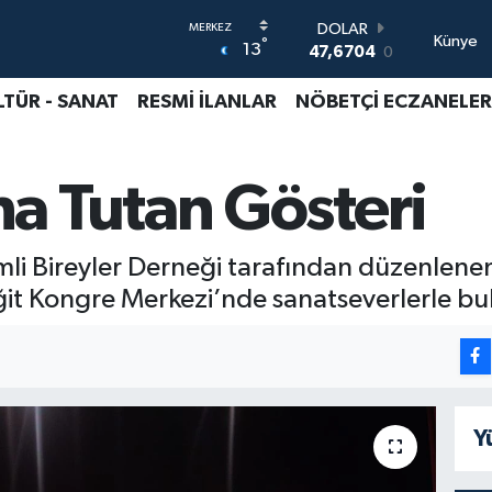
DOLAR
Künye
°
13
47,6704
0
EURO
55,0406
-0.08
LTÜR - SANAT
RESMİ İLANLAR
NÖBETÇİ ECZANELER
STERLİN
64,2143
0
GRAM ALTIN
a Tutan Gösteri
6500.87
0.12
BİST100
13.799
70
BITCOIN
li Bireyler Derneği tarafından düzenlenen
64.643,95
0.16
iğit Kongre Merkezi’nde sanatseverlerle bu
Y