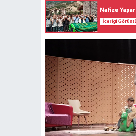
Nafize Yaşar
İçeriği Görünt