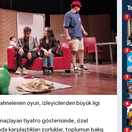
T
1
2
3
hnelenen oyun, izleyicilerden büyük ilgi
4
maçlayan tiyatro gösterisinde, özel
da karşılaştıkları zorluklar, toplumun bakış
5