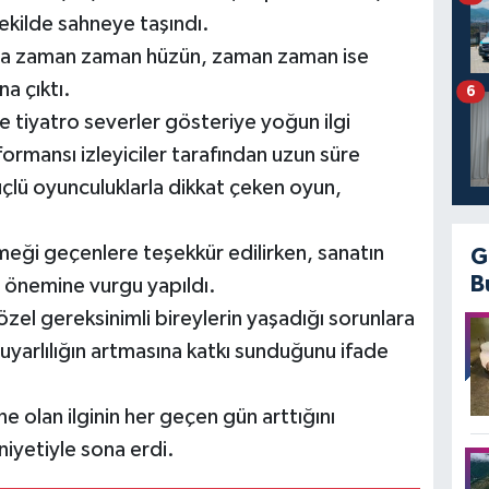
 şekilde sahneye taşındı.
nda zaman zaman hüzün, zaman zaman ise
a çıktı.
6
 tiyatro severler gösteriye yoğun ilgi
ormansı izleyiciler tarafından uzun süre
güçlü oyunculuklarla dikkat çeken oyun,
eği geçenlere teşekkür edilirken, sanatın
G
B
i önemine vurgu yapıldı.
 özel gereksinimli bireylerin yaşadığı sorunlara
yarlılığın artmasına katkı sunduğunu ifade
ne olan ilginin her geçen gün arttığını
iyetiyle sona erdi.