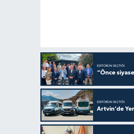
EDITÖRÜN SEÇTIĞI
“Önce siyaset
EDITÖRÜN SEÇTIĞI
Artvin’de Yen