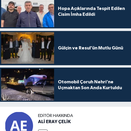
Hopa Açıklarında Tespit Edilen
Cisim İmha Edildi
Gülçin ve Resul’ün Mutlu Günü
Otomobil Çoruh Nehri’ne
Uçmaktan Son Anda Kurtuldu
EDITÖR HAKKINDA
ALİ ERAY ÇELİK