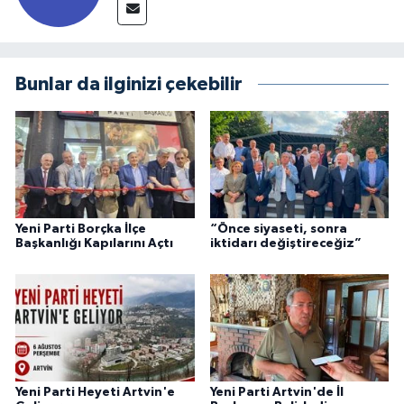
Bunlar da ilginizi çekebilir
Yeni Parti Borçka İlçe
“Önce siyaseti, sonra
Başkanlığı Kapılarını Açtı
iktidarı değiştireceğiz”
Yeni Parti Heyeti Artvin'e
Yeni Parti Artvin'de İl