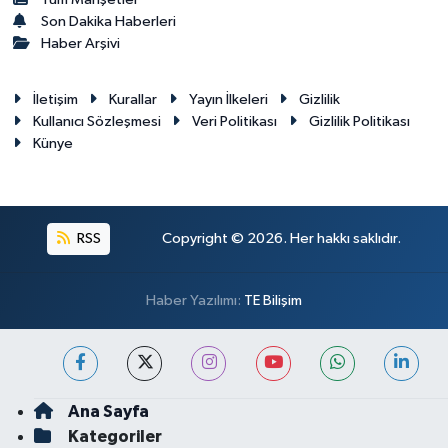
Son Dakika Haberleri
Haber Arşivi
İletişim
Kurallar
Yayın İlkeleri
Gizlilik
Kullanıcı Sözleşmesi
Veri Politikası
Gizlilik Politikası
Künye
RSS
Copyright © 2026. Her hakkı saklıdır.
Haber Yazılımı:
TE Bilişim
Ana Sayfa
Kategoriler