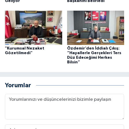
Geliyor
Başkanını Belirledi
"Kurumsal Nezaket
Özdemir’den İddialı Çıkış:
Gözetilmedi"
“Hayallerle Gerçekleri Ters
Düz Edeceğimi Herkes
Bilsin”
Yorumlar