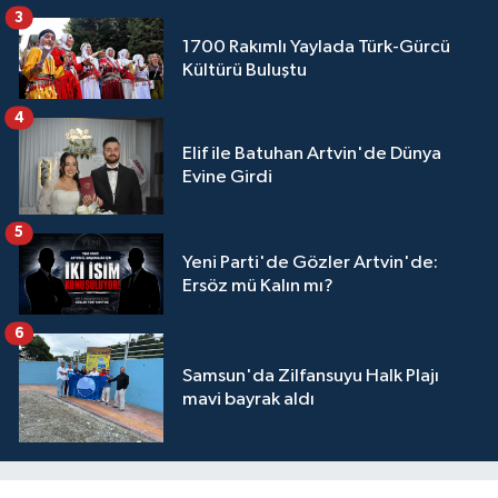
3
1700 Rakımlı Yaylada Türk-Gürcü
Kültürü Buluştu
4
Elif ile Batuhan Artvin'de Dünya
Evine Girdi
5
Yeni Parti'de Gözler Artvin'de:
Ersöz mü Kalın mı?
6
Samsun'da Zilfansuyu Halk Plajı
mavi bayrak aldı