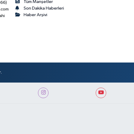
Tüm Manşetler
466)
Son Dakika Haberleri
.com
Haber Arşivi
ahi
.