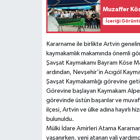
Muzaffer Kö
İçeriği Görünt
Kararname ile birlikte Artvin genelind
kaymakamlık makamında önemli göre
Şavşat Kaymakamı Bayram Köse Mard
ardından, Nevşehir'in Acıgöl Kaym
Şavşat Kaymakamlığı görevine getir
Görevine başlayan Kaymakam Alpere
görevinde üstün başarılar ve muvaff
ilçesi, Artvin ve ülke adına hayırlı 
bulunuldu.
Mülki İdare Amirleri Atama Kararnam
yaşanırken, yeni atanan vali yardım