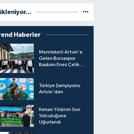
ükleniyor...
rend Haberler
Memleketi Artvin'e
Gelen Bursaspor
Başkanı Enes Çelik
Coşkuyla Karşılandı
Türkiye Şampiyonu
Artvin'den
Kenan Yıldırım Son
Yolculuğuna
Uğurlandı