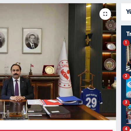
Y
T
1
2
3
4