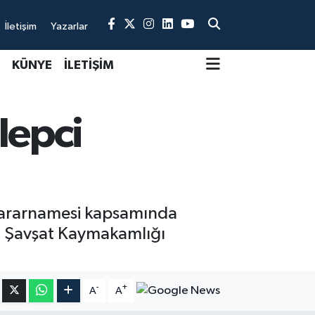
İletişim
Yazarlar
KÜNYE
İLETİŞİM
lepci
Kararnamesi kapsamında
a, Şavşat Kaymakamlığı
-
+
A
A