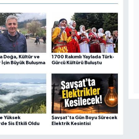
a Doğa, Kültür ve
1700 Rakımlı Yaylada Türk-
 İçin Büyük Buluşma
Gürcü Kültürü Buluştu
de Yüksek
Şavşat'ta Gün Boyu Sürecek
de Sis Etkili Oldu
Elektrik Kesintisi