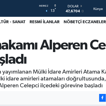
DOLAR
Künye
°
13
47,6704
0
EURO
55,0406
-0.08
LTÜR - SANAT
RESMİ İLANLAR
NÖBETÇİ ECZANELER
STERLİN
64,2143
0
GRAM ALTIN
akamı Alperen Ce
6510.40
0.45
BİST100
13.799
70
şladı
BITCOIN
64.225,61
-0.63
 yayımlanan Mülki İdare Amirleri Atama 
ülki idare amirleri atamaları doğrultusund
peren Celepci ilçedeki görevine başladı