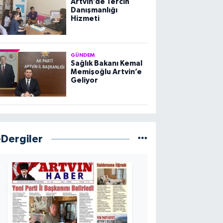
Artvin’de Tercih
Danışmanlığı
Hizmeti
GÜNDEM
Sağlık Bakanı Kemal
Memişoğlu Artvin’e
Geliyor
-Dergiler