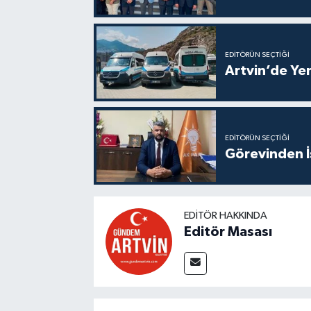
EDITÖRÜN SEÇTIĞI
Artvin’de Yen
EDITÖRÜN SEÇTIĞI
Görevinden İs
EDITÖR HAKKINDA
Editör Masası