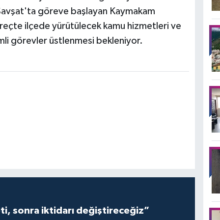
 Şavşat'ta göreve başlayan Kaymakam
eçte ilçede yürütülecek kamu hizmetleri ve
li görevler üstlenmesi bekleniyor.
i, sonra iktidarı değiştireceğiz”