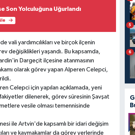
se Son Yolculuğuna Uğurlandı
üle
5
e vali yardımcılıkları ve birçok ilçenin
v değişiklikleri yaşandı. Bu kapsamda,
6
in'in Dargeçit ilçesine atanmasının
akamı olarak görev yapan Alperen Celepci,
ildi.
n Celepci için yapılan açıklamada, yeni
akiyetler dilenerek, görev süresinin Şavşat
G
B
hizmetlere vesile olması temennisinde
esi ile Artvin'de kapsamlı bir idari değişim
cıları ve kaymakamlar da görev yerlerinde