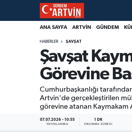
ANA SAYFA
ARTVİN
GÜNDEM
KÜ
HABERLER
ŞAVŞAT
Şavşat Kaym
Görevine Ba
Cumhurbaşkanlığı tarafından
Artvin'de gerçekleştirilen m
görevine atanan Kaymakam Al
07.07.2026 - 10:55
1 DK
YAYINLANMA
OKUNMA SÜRESI