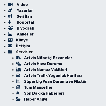
Video
Yazarlar
Seri İlan
Röportaj
Biyografi
Anketler
Künye
İletişim
Servisler
Artvin Nöbetçi Eczaneler
Artvin Hava Durumu
Artvin Namaz Vakitleri
Artvin Trafik Yoğunluk Haritası
Süper Lig Puan Durumu ve Fikstür
Tüm Manşetler
Son Dakika Haberleri
Haber Arşivi