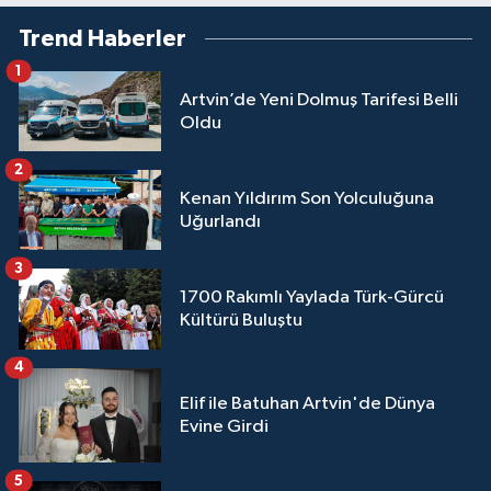
Trend Haberler
1
Artvin’de Yeni Dolmuş Tarifesi Belli
Oldu
2
Kenan Yıldırım Son Yolculuğuna
Uğurlandı
3
1700 Rakımlı Yaylada Türk-Gürcü
Kültürü Buluştu
4
Elif ile Batuhan Artvin'de Dünya
Evine Girdi
5