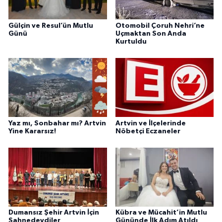
Gülçin ve Resul’ün Mutlu
Otomobil Çoruh Nehri’ne
Günü
Uçmaktan Son Anda
Kurtuldu
Yaz mı, Sonbahar mı? Artvin
Artvin ve İlçelerinde
Yine Kararsız!
Nöbetçi Eczaneler
Dumansız Şehir Artvin İçin
Kübra ve Mücahit’in Mutlu
Sahnedeydiler
Gününde İlk Adım Atıldı