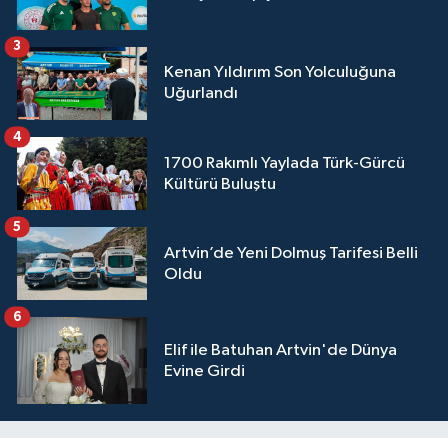
3
Kenan Yıldırım Son Yolculuğuna
Uğurlandı
4
1700 Rakımlı Yaylada Türk-Gürcü
Kültürü Buluştu
5
Artvin’de Yeni Dolmuş Tarifesi Belli
Oldu
6
Elif ile Batuhan Artvin'de Dünya
Evine Girdi