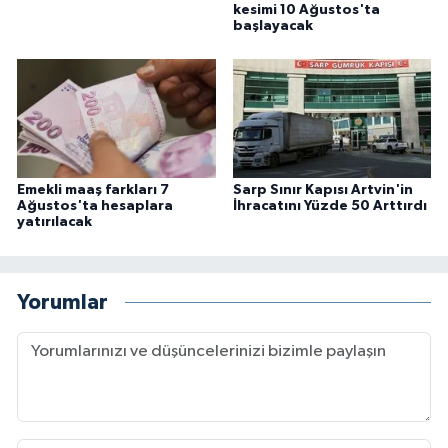
kesimi 10 Ağustos'ta
başlayacak
Emekli maaş farkları 7
Sarp Sınır Kapısı Artvin'in
Ağustos'ta hesaplara
İhracatını Yüzde 50 Arttırdı
yatırılacak
Yorumlar