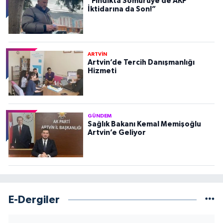
“Fındıkta Sömürüye de AKP
İktidarına da Son!”
ARTVİN
Artvin’de Tercih Danışmanlığı
Hizmeti
GÜNDEM
Sağlık Bakanı Kemal Memişoğlu
Artvin’e Geliyor
E-Dergiler