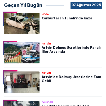
Geçen Yıl Bugün
07 Ağustos 2025
HOPA
Cankurtaran Tüneli'nde Kaza
ARTVİN
Artvin Dolmuş Ücretlerinde Pahalı
İller Arasında
ARTVİN
Artvin’de Dolmuş Ücretlerine Zam
Geldi
GÜNDEM