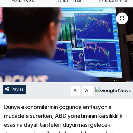
YAYINLANMA
GÜNCELLEME
OKUNMA SÜRESI
Paylaş
-
+
A
A
Dünya ekonomilerinin çoğunda enflasyonla
mücadele sürerken, ABD yönetiminin karşılıklılık
esasına dayalı tarifeleri duyurması gelecek