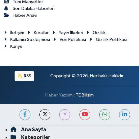
Tüm Manşetler
Son Dakika Haberleri
Haber Arşivi
İletişim
Kurallar
Yayın İlkeleri
Gizlilik
Kullanıcı Sözleşmesi
Veri Politikası
Gizlilik Politikası
Künye
RSS
Copyright © 2026. Her hakkı saklıdır.
Haber Yazılımı:
TE Bilişim
Ana Sayfa
Kategoriler