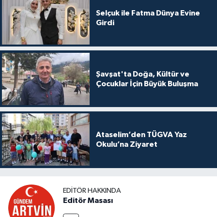
Selçuk ile Fatma Dünya Evine
Girdi
Şavşat'ta Doğa, Kültür ve
Çocuklar İçin Büyük Buluşma
Ataselim’den TÜGVA Yaz
Okulu’na Ziyaret
EDITÖR HAKKINDA
Editör Masası