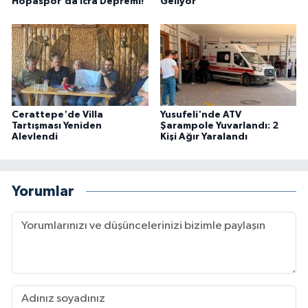
Hopaspor'da İcra Depremi!
Geliyor
Cerattepe'de Villa
Yusufeli'nde ATV
Tartışması Yeniden
Şarampole Yuvarlandı: 2
Alevlendi
Kişi Ağır Yaralandı
Yorumlar