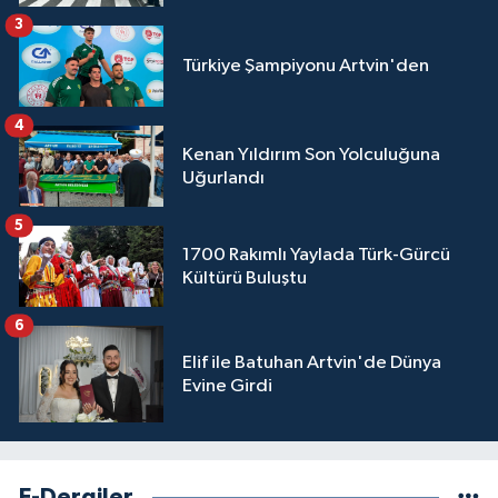
3
Türkiye Şampiyonu Artvin'den
4
Kenan Yıldırım Son Yolculuğuna
Uğurlandı
5
1700 Rakımlı Yaylada Türk-Gürcü
Kültürü Buluştu
6
Elif ile Batuhan Artvin'de Dünya
Evine Girdi
E-Dergiler