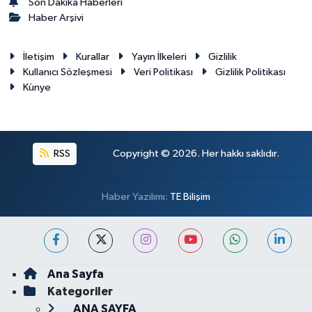
Son Dakika Haberleri
Haber Arşivi
İletişim
Kurallar
Yayın İlkeleri
Gizlilik
Kullanıcı Sözleşmesi
Veri Politikası
Gizlilik Politikası
Künye
RSS
Copyright © 2026. Her hakkı saklıdır.
Haber Yazılımı:
TE Bilişim
Ana Sayfa
Kategoriler
ANA SAYFA