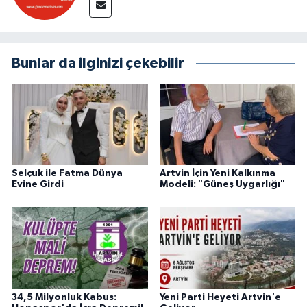
Bunlar da ilginizi çekebilir
Selçuk ile Fatma Dünya
Artvin İçin Yeni Kalkınma
Evine Girdi
Modeli: "Güneş Uygarlığı"
34,5 Milyonluk Kabus:
Yeni Parti Heyeti Artvin'e