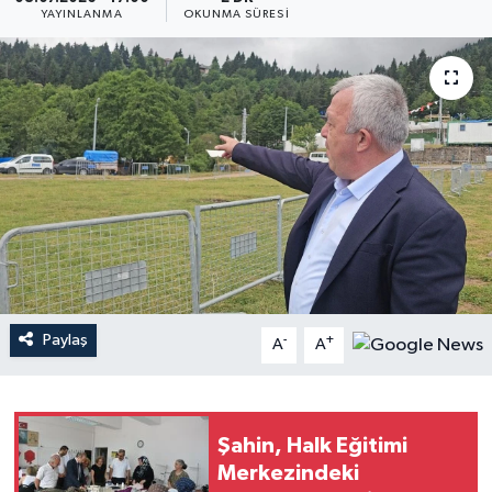
YAYINLANMA
OKUNMA SÜRESI
Paylaş
-
+
A
A
Şahin, Halk Eğitimi
Merkezindeki