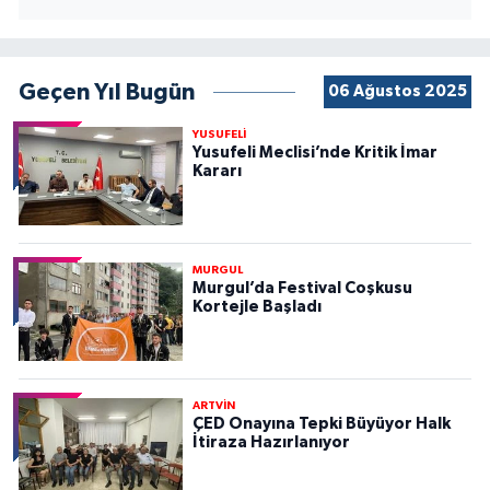
Geçen Yıl Bugün
06 Ağustos 2025
YUSUFELİ
Yusufeli Meclisi’nde Kritik İmar
Kararı
MURGUL
Murgul’da Festival Coşkusu
Kortejle Başladı
ARTVİN
ÇED Onayına Tepki Büyüyor Halk
İtiraza Hazırlanıyor