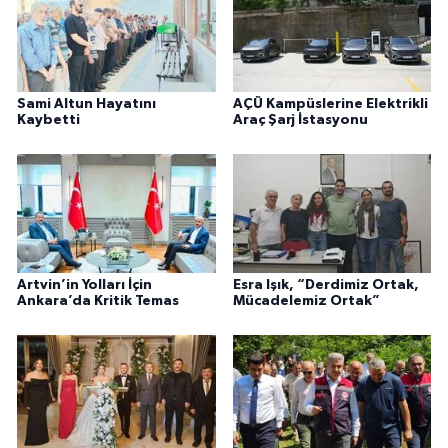
Sami Altun Hayatını
AÇÜ Kampüslerine Elektrikli
Kaybetti
Araç Şarj İstasyonu
Artvin’in Yolları İçin
Esra Işık, “Derdimiz Ortak,
Ankara’da Kritik Temas
Mücadelemiz Ortak”