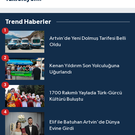
Trend Haberler
1
Artvin’de Yeni Dolmuş Tarifesi Belli
Oldu
2
Kenan Yıldırım Son Yolculuğuna
Uğurlandı
3
1700 Rakımlı Yaylada Türk-Gürcü
Kültürü Buluştu
4
Elif ile Batuhan Artvin'de Dünya
Evine Girdi