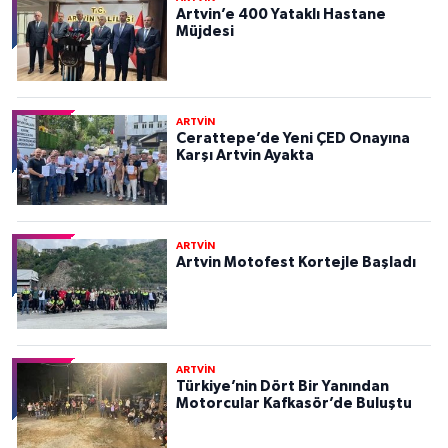
Artvin’e 400 Yataklı Hastane
Müjdesi
ARTVİN
Cerattepe’de Yeni ÇED Onayına
Karşı Artvin Ayakta
ARTVİN
Artvin Motofest Kortejle Başladı
ARTVİN
Türkiye’nin Dört Bir Yanından
Motorcular Kafkasör’de Buluştu