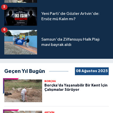
5
Yeni Parti'de Gözler Artvin'de:
Ersöz mü Kalın mı?
6
Samsun'da Zilfansuyu Halk Plajı
mavi bayrak aldı
Geçen Yıl Bugün
08 Ağustos 2025
BORÇKA
Borçka’da Yaşanabilir Bir Kent İçin
Çalışmalar Sürüyor
ARTVİN