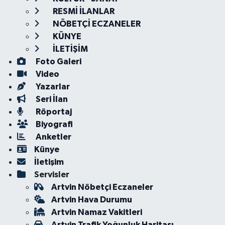
RESMİ İLANLAR
NÖBETÇİ ECZANELER
KÜNYE
İLETİŞİM
Foto Galeri
Video
Yazarlar
Seri İlan
Röportaj
Biyografi
Anketler
Künye
İletişim
Servisler
Artvin Nöbetçi Eczaneler
Artvin Hava Durumu
Artvin Namaz Vakitleri
Artvin Trafik Yoğunluk Haritası