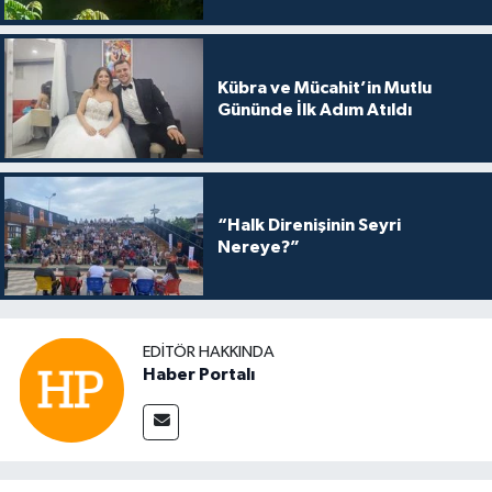
Kübra ve Mücahit’in Mutlu
Gününde İlk Adım Atıldı
“Halk Direnişinin Seyri
Nereye?”
EDITÖR HAKKINDA
Haber Portalı