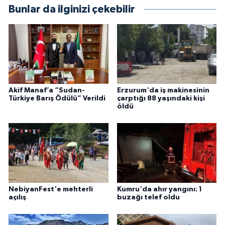
Bunlar da ilginizi çekebilir
Akif Manaf’a “Sudan-
Erzurum'da iş makinesinin
Türkiye Barış Ödülü” Verildi
çarptığı 88 yaşındaki kişi
öldü
NebiyanFest'e mehterli
Kumru'da ahır yangını: 1
açılış
buzağı telef oldu