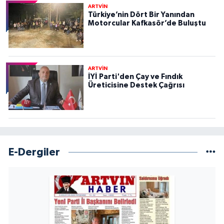
ARTVİN
Türkiye’nin Dört Bir Yanından
Motorcular Kafkasör’de Buluştu
ARTVİN
İYİ Parti'den Çay ve Fındık
Üreticisine Destek Çağrısı
E-Dergiler