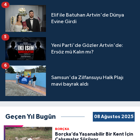
4
Elif ile Batuhan Artvin'de Dünya
Evine Girdi
5
Yeni Parti'de Gözler Artvin'de:
Ersöz mü Kalın mı?
6
Samsun'da Zilfansuyu Halk Plajı
mavi bayrak aldı
Geçen Yıl Bugün
08 Ağustos 2025
BORÇKA
Borçka’da Yaşanabilir Bir Kent İçin
Çalışmalar Sürüyor