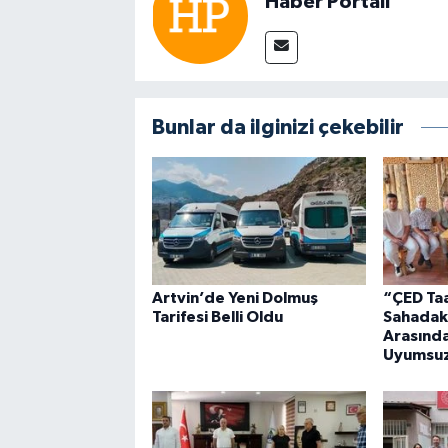
Haber Portalı
Bunlar da ilginizi çekebilir
Artvin’de Yeni Dolmuş
“ÇED Taa
Tarifesi Belli Oldu
Sahadak
Arasında
Uyumsuz