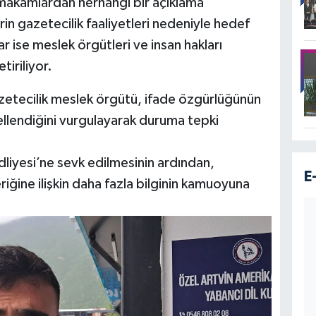
 makamlardan herhangi bir açıklama
rin gazetecilik faaliyetleri nedeniyle hedef
r ise meslek örgütleri ve insan hakları
iriliyor.
azetecilik meslek örgütü, ifade özgürlüğünün
ellendiğini vurgulayarak duruma tepki
dliyesi’ne sevk edilmesinin ardından,
E
iğine ilişkin daha fazla bilginin kamuoyuna