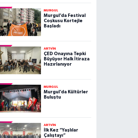
MURGUL
Murgul’da Festival
Coşkusu Kortejle
Başladı
ARTVİN
ÇED Onayına Tepki
Büyüyor Halk İtiraza
Hazırlanıyor
MURGUL
Murgul’da Kültürler
Buluştu
ARTVİN
İlk Kez “Yaşlılar
Çalıştayı”