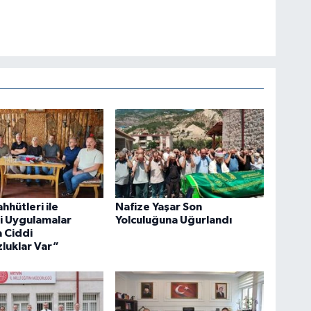
hhütleri ile
Nafize Yaşar Son
i Uygulamalar
Yolculuğuna Uğurlandı
 Ciddi
luklar Var”