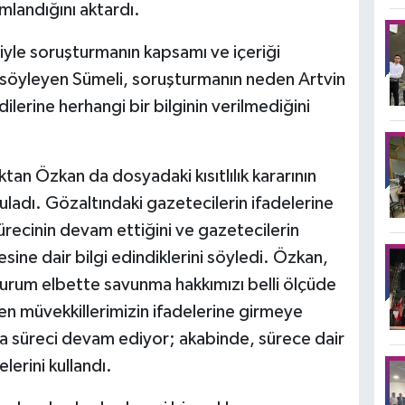
mlandığını aktardı.
niyle soruşturmanın kapsamı ve içeriği
nı söyleyen Sümeli, soruşturmanın neden Artvin
lerine herhangi bir bilginin verilmediğini
an Özkan da dosyadaki kısıtlılık kararının
uladı. Gözaltındaki gazetecilerin ifadelerine
sürecinin devam ettiğini ve gazetecilerin
ine dair bilgi edindiklerini söyledi. Özkan,
 durum elbette savunma hakkımızı belli ölçüde
men müvekkillerimizin ifadelerine girmeye
a süreci devam ediyor; akabinde, sürece dair
lerini kullandı.