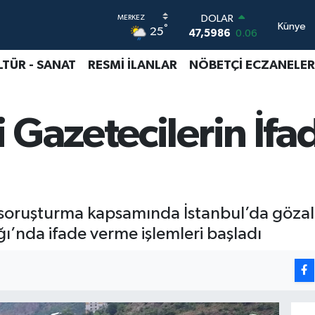
DOLAR
Künye
°
25
47,5986
0.06
EURO
55,0700
0.1
LTÜR - SANAT
RESMİ İLANLAR
NÖBETÇİ ECZANELER
STERLİN
64,2438
0.21
GRAM ALTIN
 Gazetecilerin İfad
6518.23
0.39
BİST100
13.768
48
BITCOIN
64.602,05
0.69
r soruşturma kapsamında İstanbul’da gözalt
ı’nda ifade verme işlemleri başladı