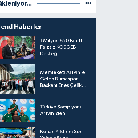
ükleniyor...
rend Haberler
1 Milyon 650 Bin TL
Faizsiz KOSGEB
Desteği
Memleketi Artvin'e
Gelen Bursaspor
Başkanı Enes Çelik
Coşkuyla Karşılandı
Türkiye Şampiyonu
Artvin'den
Kenan Yıldırım Son