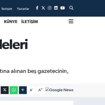
İletişim
Yazarlar
KÜNYE
İLETİŞİM
eleri
ına alınan beş gazetecinin,
-
+
A
A