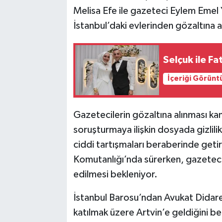
Melisa Efe ile gazeteci Eylem Emel 
İstanbul’daki evlerinden gözaltına a
Selçuk ile F
İçeriği Görünt
Gazetecilerin gözaltına alınması ka
soruşturmaya ilişkin dosyada gizlili
ciddi tartışmaları beraberinde getird
Komutanlığı’nda sürerken, gazetecil
edilmesi bekleniyor.
İstanbul Barosu’ndan Avukat Didare 
katılmak üzere Artvin’e geldiğini bel