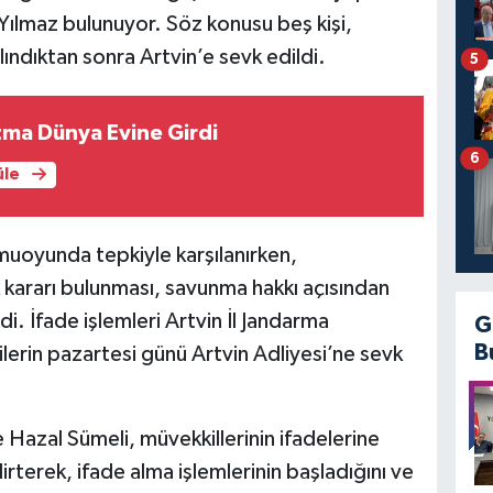
Yılmaz bulunuyor. Söz konusu beş kişi,
lındıktan sonra Artvin’e sevk edildi.
5
atma Dünya Evine Girdi
6
üle
muoyunda tepkiyle karşılanırken,
k kararı bulunması, savunma hakkı açısından
i. İfade işlemleri Artvin İl Jandarma
G
B
erin pazartesi günü Artvin Adliyesi’ne sevk
Hazal Sümeli, müvekkillerinin ifadelerine
irterek, ifade alma işlemlerinin başladığını ve