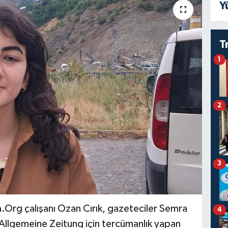
Y
T
1
2
3
a.Org çalışanı Ozan Cırık, gazeteciler Semra
4
 Allgemeine Zeitung için tercümanlık yapan