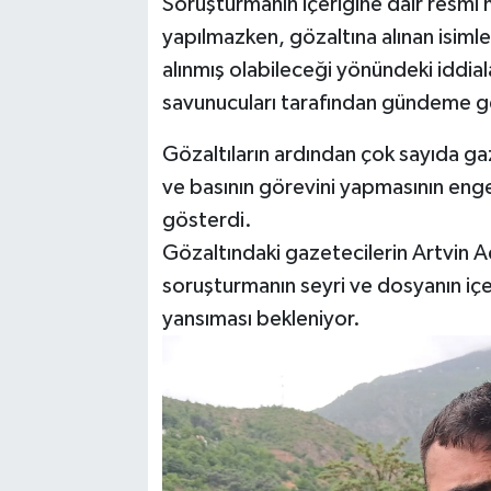
Soruşturmanın içeriğine dair resmi
yapılmazken, gözaltına alınan isimle
alınmış olabileceği yönündeki iddiala
savunucuları tarafından gündeme get
Gözaltıların ardından çok sayıda g
ve basının görevini yapmasının eng
gösterdi.
Gözaltındaki gazetecilerin Artvin A
soruşturmanın seyri ve dosyanın içer
yansıması bekleniyor.