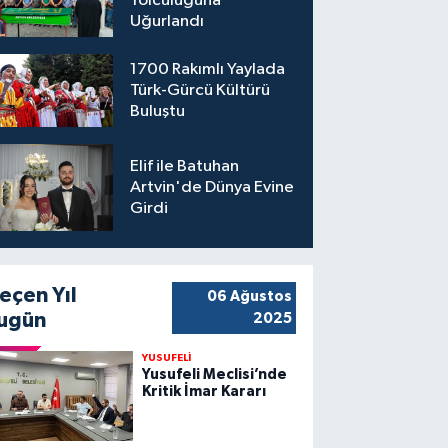
Yolculuğuna
Uğurlandı
1700 Rakımlı Yaylada
Türk-Gürcü Kültürü
Buluştu
Elif ile Batuhan
Artvin'de Dünya Evine
Girdi
eçen Yıl
06 Ağustos
ugün
2025
YUSUFELİ
Yusufeli Meclisi’nde
Kritik İmar Kararı