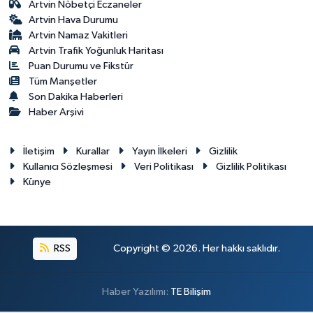
Artvin Nöbetçi Eczaneler
Artvin Hava Durumu
Artvin Namaz Vakitleri
Artvin Trafik Yoğunluk Haritası
Puan Durumu ve Fikstür
Tüm Manşetler
Son Dakika Haberleri
Haber Arşivi
İletişim
Kurallar
Yayın İlkeleri
Gizlilik
Kullanıcı Sözleşmesi
Veri Politikası
Gizlilik Politikası
Künye
RSS
Copyright © 2026. Her hakkı saklıdır.
Haber Yazılımı:
TE Bilişim