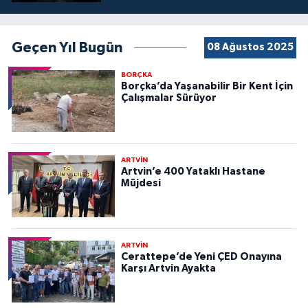
Geçen Yıl Bugün
08 Ağustos 2025
BORÇKA
Borçka’da Yaşanabilir Bir Kent İçin
Çalışmalar Sürüyor
ARTVİN
Artvin’e 400 Yataklı Hastane
Müjdesi
ARTVİN
Cerattepe’de Yeni ÇED Onayına
Karşı Artvin Ayakta