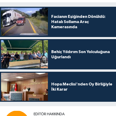
Facianın Eşiğinden Dönüldü:
Hatalı Sollama Araç
Kamerasında
Behiç Yıldırım Son Yolculuğuna
Uğurlandı
Hopa Meclisi'nden Oy Birliğiyle
İki Karar
EDITÖR HAKKINDA