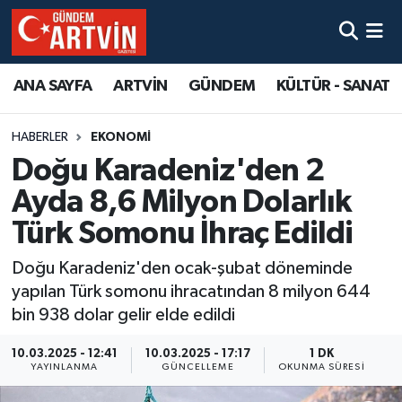
ANA SAYFA
ARTVİN
GÜNDEM
KÜLTÜR - SANAT
HABERLER
EKONOMİ
Doğu Karadeniz'den 2
Ayda 8,6 Milyon Dolarlık
Türk Somonu İhraç Edildi
Doğu Karadeniz'den ocak-şubat döneminde
yapılan Türk somonu ihracatından 8 milyon 644
bin 938 dolar gelir elde edildi
10.03.2025 - 12:41
10.03.2025 - 17:17
1 DK
YAYINLANMA
GÜNCELLEME
OKUNMA SÜRESI