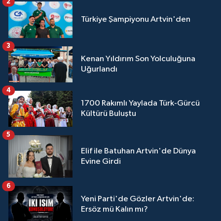
2
Türkiye Şampiyonu Artvin'den
3
Kenan Yıldırım Son Yolculuğuna
Uğurlandı
4
1700 Rakımlı Yaylada Türk-Gürcü
Kültürü Buluştu
5
Elif ile Batuhan Artvin'de Dünya
Evine Girdi
6
Yeni Parti'de Gözler Artvin'de:
Ersöz mü Kalın mı?