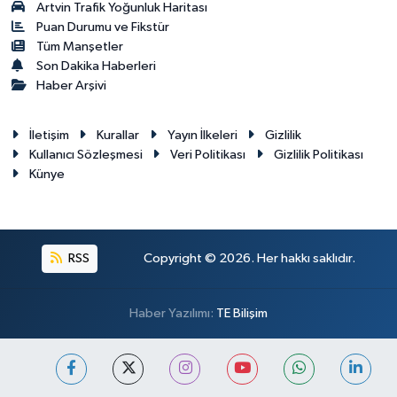
Artvin Trafik Yoğunluk Haritası
Puan Durumu ve Fikstür
Tüm Manşetler
Son Dakika Haberleri
Haber Arşivi
İletişim
Kurallar
Yayın İlkeleri
Gizlilik
Kullanıcı Sözleşmesi
Veri Politikası
Gizlilik Politikası
Künye
RSS
Copyright © 2026. Her hakkı saklıdır.
Haber Yazılımı:
TE Bilişim