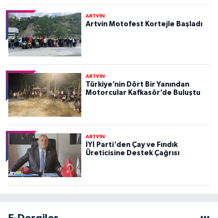
ARTVİN
Artvin Motofest Kortejle Başladı
ARTVİN
Türkiye’nin Dört Bir Yanından
Motorcular Kafkasör’de Buluştu
ARTVİN
İYİ Parti'den Çay ve Fındık
Üreticisine Destek Çağrısı