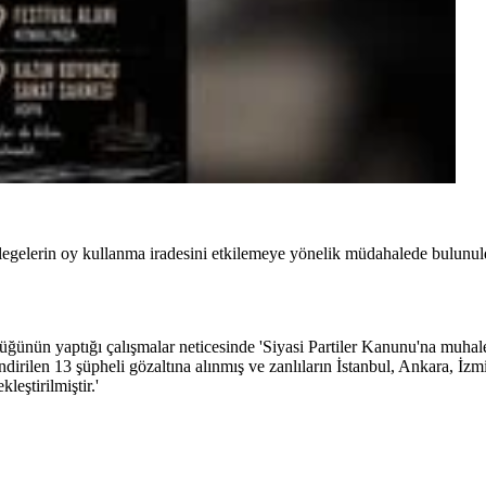
egelerin oy kullanma iradesini etkilemeye yönelik müdahalede bulunuld
nün yaptığı çalışmalar neticesinde 'Siyasi Partiler Kanunu'na muhalefe
endirilen 13 şüpheli gözaltına alınmış ve zanlıların İstanbul, Ankara, İz
eştirilmiştir.'