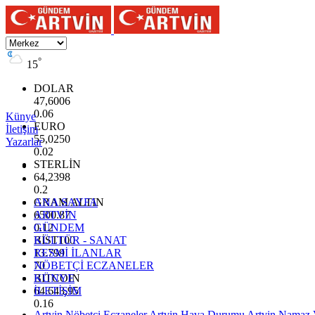
°
15
DOLAR
47,6006
0.06
Künye
EURO
İletişim
55,0250
Yazarlar
0.02
STERLİN
64,2398
0.2
GRAM ALTIN
ANA SAYFA
6500.87
ARTVİN
0.12
GÜNDEM
BİST100
KÜLTÜR - SANAT
13.799
RESMİ İLANLAR
70
NÖBETÇİ ECZANELER
BITCOIN
KÜNYE
64.643,95
İLETİŞİM
0.16
Artvin Nöbetçi Eczaneler
Artvin Hava Durumu
Artvin Namaz V