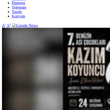
Pinterest
Telegram
Yazdır
Kopyala
-
+
A
A