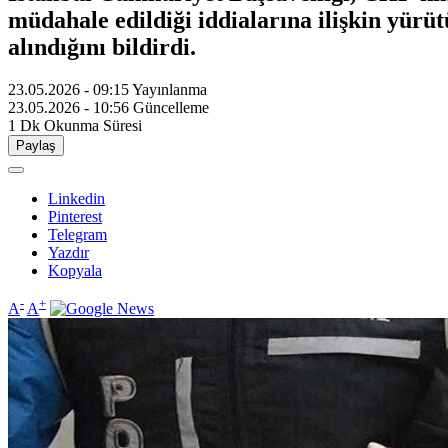
müdahale edildiği iddialarına ilişkin yürü
alındığını bildirdi.
23.05.2026 - 09:15
Yayınlanma
23.05.2026 - 10:56
Güncelleme
1 Dk
Okunma Süresi
Paylaş
Linkedin
Pinterest
Telegram
Yazdır
Kopyala
-
+
A
A