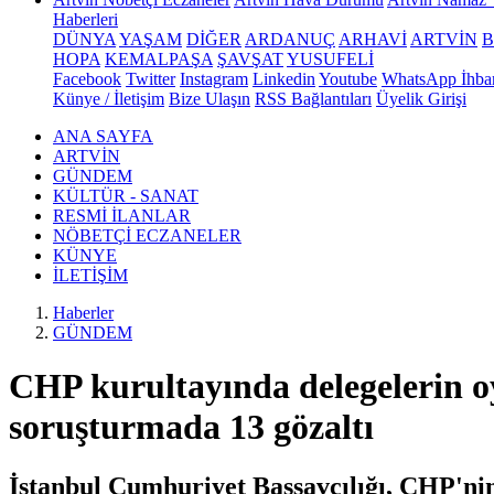
Haberleri
DÜNYA
YAŞAM
DİĞER
ARDANUÇ
ARHAVİ
ARTVİN
HOPA
KEMALPAŞA
ŞAVŞAT
YUSUFELİ
Facebook
Twitter
Instagram
Linkedin
Youtube
WhatsApp İhbar
Künye / İletişim
Bize Ulaşın
RSS Bağlantıları
Üyelik Girişi
ANA SAYFA
ARTVİN
GÜNDEM
KÜLTÜR - SANAT
RESMİ İLANLAR
NÖBETÇİ ECZANELER
KÜNYE
İLETİŞİM
Haberler
GÜNDEM
CHP kurultayında delegelerin oy
soruşturmada 13 gözaltı
İstanbul Cumhuriyet Başsavcılığı, CHP'nin