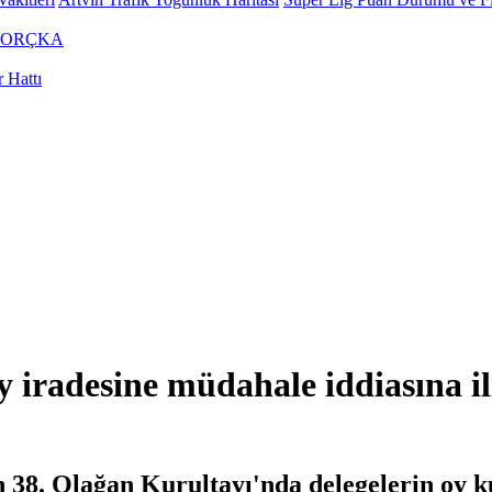
BORÇKA
 Hattı
 iradesine müdahale iddiasına il
 38. Olağan Kurultayı'nda delegelerin oy k