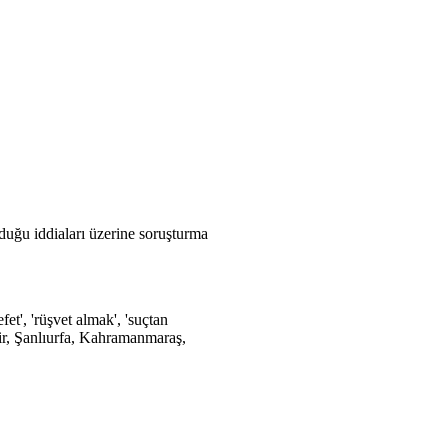
uğu iddiaları üzerine soruşturma
t', 'rüşvet almak', 'suçtan
mir, Şanlıurfa, Kahramanmaraş,