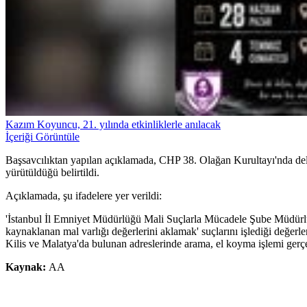
Kazım Koyuncu, 21. yılında etkinliklerle anılacak
İçeriği Görüntüle
Başsavcılıktan yapılan açıklamada, CHP 38. Olağan Kurultayı'nda del
yürütüldüğü belirtildi.
Açıklamada, şu ifadelere yer verildi:
'İstanbul İl Emniyet Müdürlüğü Mali Suçlarla Mücadele Şube Müdürlüğü
kaynaklanan mal varlığı değerlerini aklamak' suçlarını işlediği değerl
Kilis ve Malatya'da bulunan adreslerinde arama, el koyma işlemi gerçekl
Kaynak:
AA