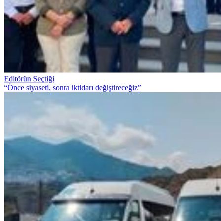
Editörün Seçtiği
“Önce siyaseti, sonra iktidarı değiştireceğiz”