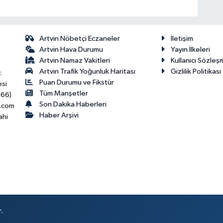
Artvin Nöbetçi Eczaneler
İletişim
Artvin Hava Durumu
Yayın İlkeleri
Artvin Namaz Vakitleri
Kullanıcı Sözleş
Artvin Trafik Yoğunluk Haritası
Gizlilik Politikası
:
Puan Durumu ve Fikstür
esi
Tüm Manşetler
466)
Son Dakika Haberleri
.com
Haber Arşivi
ahi
.