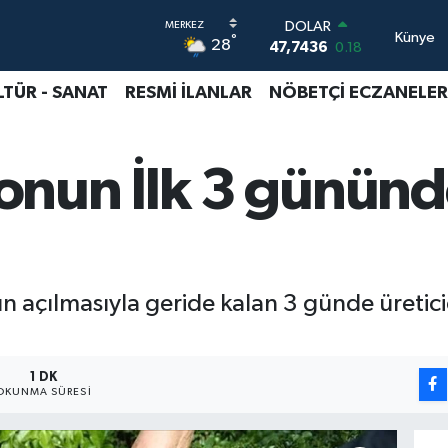
DOLAR
Künye
°
28
47,7436
0.18
EURO
55,2510
0.32
LTÜR - SANAT
RESMİ İLANLAR
NÖBETÇİ ECZANELER
STERLİN
64,4811
0.38
GRAM ALTIN
nun İlk 3 gününd
6660.55
0.03
BİST100
13.779
-14
BITCOIN
64.944,08
-0.18
 açılmasıyla geride kalan 3 günde üretic
1 DK
OKUNMA SÜRESI