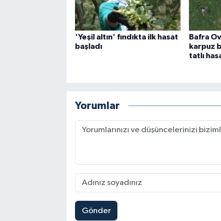
'Yeşil altın' fındıkta ilk hasat
Bafra Ov
başladı
karpuz b
tatlı has
Yorumlar
Gönder