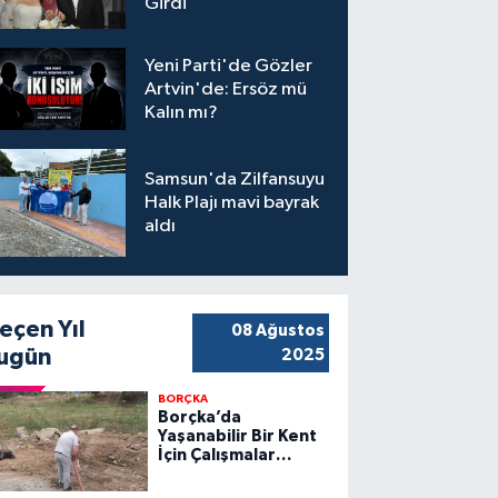
Girdi
Yeni Parti'de Gözler
Artvin'de: Ersöz mü
Kalın mı?
Samsun'da Zilfansuyu
Halk Plajı mavi bayrak
aldı
eçen Yıl
08 Ağustos
ugün
2025
BORÇKA
Borçka’da
Yaşanabilir Bir Kent
İçin Çalışmalar
Sürüyor