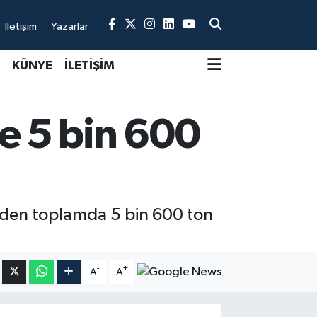
İletişim
Yazarlar
KÜNYE
İLETİŞİM
e 5 bin 600
iden toplamda 5 bin 600 ton
-
+
A
A