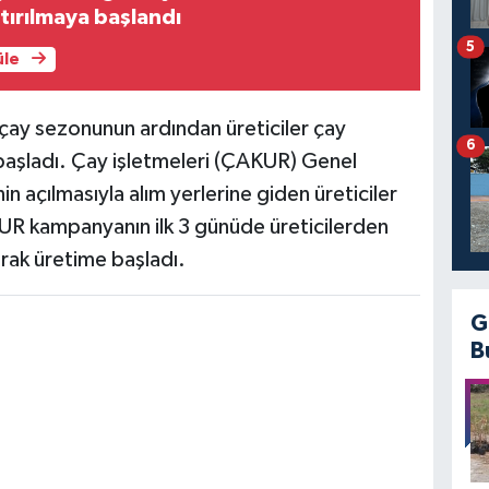
tırılmaya başlandı
5
üle
çay sezonunun ardından üreticiler çay
6
 başladı. Çay işletmeleri (ÇAKUR) Genel
n açılmasıyla alım yerlerine giden üreticiler
UR kampanyanın ilk 3 günüde üreticilerden
rak üretime başladı.
G
B