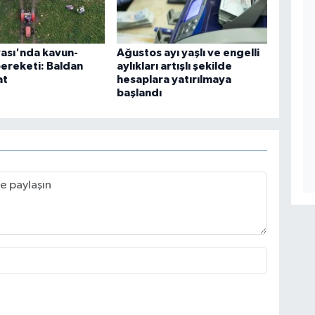
ası'nda kavun-
Ağustos ayı yaşlı ve engelli
ereketi: Baldan
aylıkları artışlı şekilde
at
hesaplara yatırılmaya
başlandı