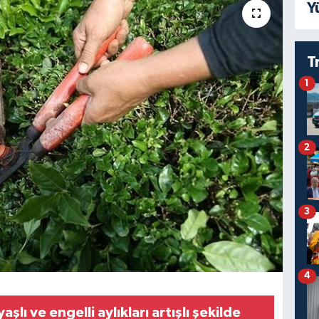
Y
T
1
2
3
4
şlı ve engelli aylıkları artışlı şekilde