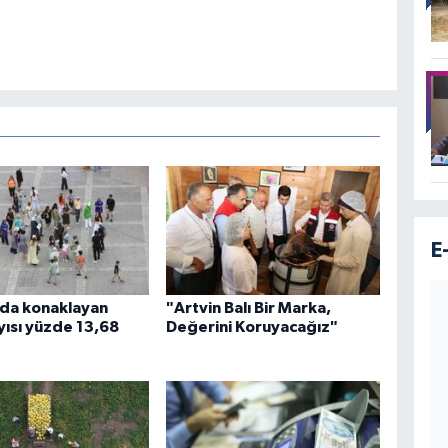
E
da konaklayan
"Artvin Balı Bir Marka,
ayısı yüzde 13,68
Değerini Koruyacağız"