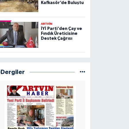
Kafkasör’de Buluştu
ARTVİN
İYİ Parti'den Çay ve
Fındık Üreticisine
Destek Çağrısı
-Dergiler