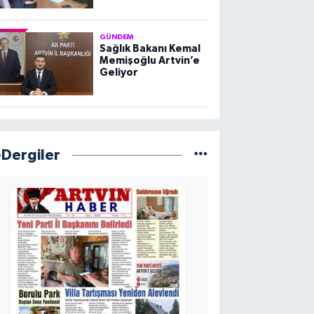
GÜNDEM
Sağlık Bakanı Kemal
Memişoğlu Artvin’e
Geliyor
-Dergiler