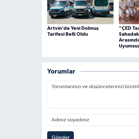
Artvin’de Yeni Dolmuş
“ÇED Taa
Tarifesi Belli Oldu
Sahadak
Arasında
Uyumsuz
Yorumlar
Gönder