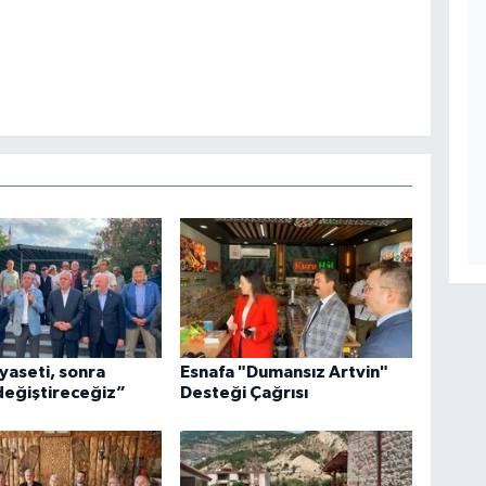
yaseti, sonra
Esnafa "Dumansız Artvin"
 değiştireceğiz”
Desteği Çağrısı