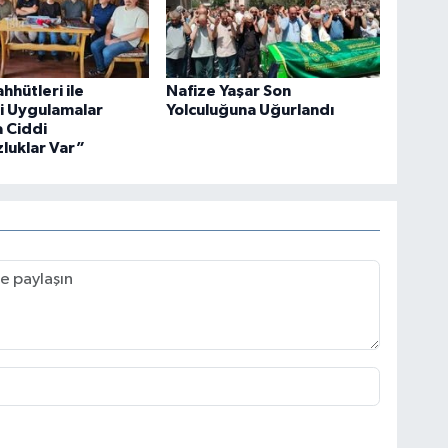
hhütleri ile
Nafize Yaşar Son
i Uygulamalar
Yolculuğuna Uğurlandı
 Ciddi
luklar Var”