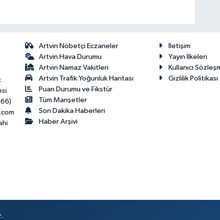
Artvin Nöbetçi Eczaneler
İletişim
Artvin Hava Durumu
Yayın İlkeleri
Artvin Namaz Vakitleri
Kullanıcı Sözleş
Artvin Trafik Yoğunluk Haritası
Gizlilik Politikası
:
Puan Durumu ve Fikstür
esi
Tüm Manşetler
466)
Son Dakika Haberleri
.com
Haber Arşivi
ahi
.