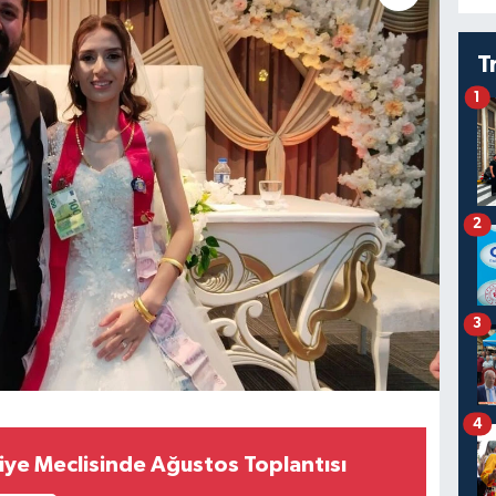
T
1
2
3
4
iye Meclisinde Ağustos Toplantısı