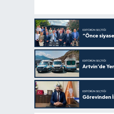
EDITÖRÜN SEÇTIĞI
“Önce siyaset
EDITÖRÜN SEÇTIĞI
Artvin’de Yen
EDITÖRÜN SEÇTIĞI
Görevinden İs