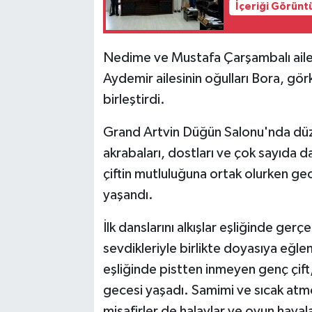
İçeriği Görünt
Nedime ve Mustafa Çarşambalı ailes
Aydemir ailesinin oğulları Bora, gör
birleştirdi.
Grand Artvin Düğün Salonu'nda düzen
akrabaları, dostları ve çok sayıda da
çiftin mutluluğuna ortak olurken ge
yaşandı.
İlk danslarını alkışlar eşliğinde ge
sevdikleriyle birlikte doyasıya eğlen
eşliğinde pistten inmeyen genç çift,
gecesi yaşadı. Samimi ve sıcak atm
misafirler de halaylar ve oyun haval