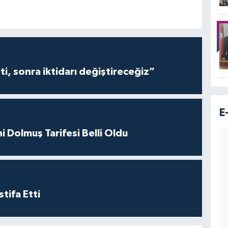
i, sonra iktidarı değiştireceğiz”
E
i Dolmuş Tarifesi Belli Oldu
tifa Etti