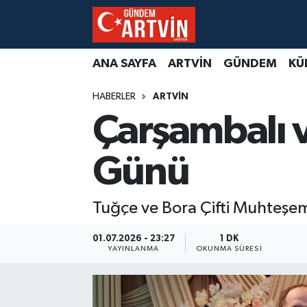
ANA SAYFA
ARTVİN
GÜNDEM
KÜ
HABERLER
ARTVİN
Çarşambalı v
Günü
Tuğçe ve Bora Çifti Muhteşe
01.07.2026 - 23:27
1 DK
YAYINLANMA
OKUNMA SÜRESI