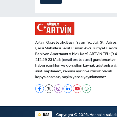
Artvin Gazetecilik Basın Yayın Tic. Ltd. Şti. Adres
Çarşı Mahallesi Sabit Osman Avcı Hürriyet Cadd
Pehlivan Apartmanı A blok Kat:1 ARTVİN TEL: (0 
212 59 23 Mail:
[email protected]
gundemartvin
haber içerikleri ve görselleri kaynak gösterilse d
alıntı yapılamaz, kanuna aykırı ve izinsiz olarak
kopyalanamaz, başka yerde yayınlanamaz.
RSS
Copyright © 2026. Her hakkı saklıdır