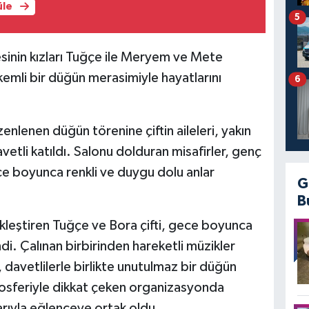
üle
5
inin kızları Tuğçe ile Meryem ve Mete
kemli bir düğün merasimiyle hayatlarını
6
lenen düğün törenine çiftin aileleri, yakın
vetli katıldı. Salonu dolduran misafirler, genç
ce boyunca renkli ve duygu dolu anlar
G
B
rçekleştiren Tuğçe ve Bora çifti, gece boyunca
di. Çalınan birbirinden hareketli müzikler
 davetlilerle birlikte unutulmaz bir düğün
osferiyle dikkat çeken organizasyonda
arıyla eğlenceye ortak oldu.