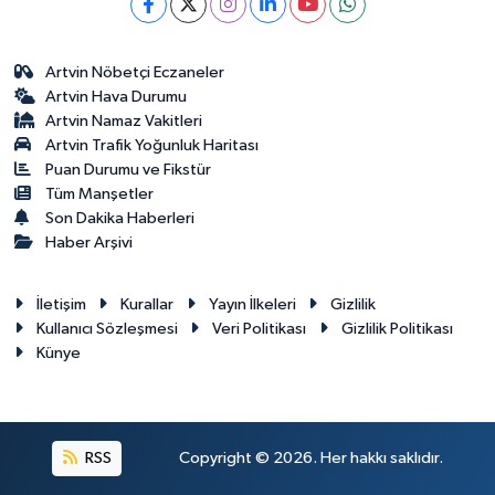
Artvin Nöbetçi Eczaneler
Artvin Hava Durumu
Artvin Namaz Vakitleri
Artvin Trafik Yoğunluk Haritası
Puan Durumu ve Fikstür
Tüm Manşetler
Son Dakika Haberleri
Haber Arşivi
İletişim
Kurallar
Yayın İlkeleri
Gizlilik
Kullanıcı Sözleşmesi
Veri Politikası
Gizlilik Politikası
Künye
RSS
Copyright © 2026. Her hakkı saklıdır.