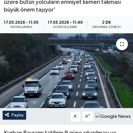
üzere bütün yolcuların emniyet kemeri takması
büyük önem taşıyor'
17.05.2026 - 11:05
17.05.2026 - 11:40
2 DK
YAYINLANMA
GÜNCELLEME
OKUNMA SÜRESI
Paylaş
-
+
A
A