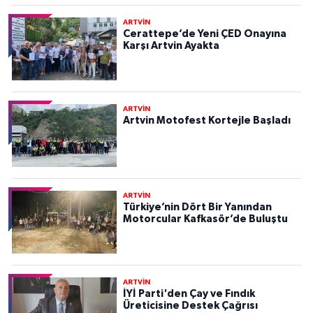
ARTVİN
Cerattepe’de Yeni ÇED Onayına
Karşı Artvin Ayakta
ARTVİN
Artvin Motofest Kortejle Başladı
ARTVİN
Türkiye’nin Dört Bir Yanından
Motorcular Kafkasör’de Buluştu
ARTVİN
İYİ Parti'den Çay ve Fındık
Üreticisine Destek Çağrısı