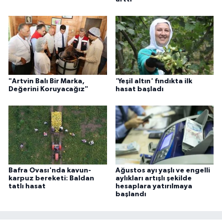
"Artvin Balı Bir Marka,
'Yeşil altın' fındıkta ilk
Değerini Koruyacağız"
hasat başladı
Bafra Ovası'nda kavun-
Ağustos ayı yaşlı ve engelli
karpuz bereketi: Baldan
aylıkları artışlı şekilde
tatlı hasat
hesaplara yatırılmaya
başlandı