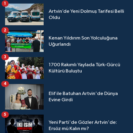
1
Artvin’de Yeni Dolmuş Tarifesi Belli
Oldu
2
Kenan Yıldırım Son Yolculuğuna
Uğurlandı
3
1700 Rakımlı Yaylada Türk-Gürcü
Kültürü Buluştu
4
Elif ile Batuhan Artvin'de Dünya
Evine Girdi
5
Yeni Parti'de Gözler Artvin'de:
Ersöz mü Kalın mı?