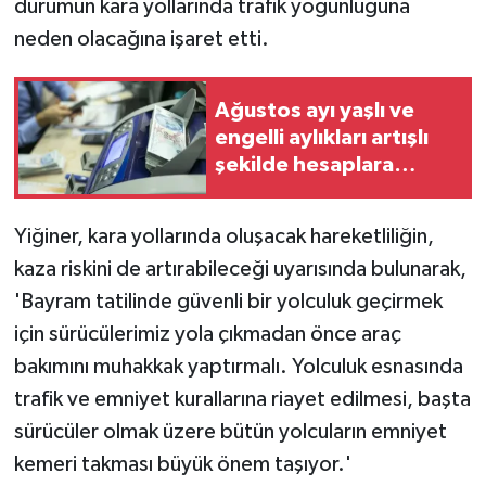
durumun kara yollarında trafik yoğunluğuna
neden olacağına işaret etti.
Ağustos ayı yaşlı ve
engelli aylıkları artışlı
şekilde hesaplara
yatırılmaya başlandı
Yiğiner, kara yollarında oluşacak hareketliliğin,
kaza riskini de artırabileceği uyarısında bulunarak,
'Bayram tatilinde güvenli bir yolculuk geçirmek
için sürücülerimiz yola çıkmadan önce araç
bakımını muhakkak yaptırmalı. Yolculuk esnasında
trafik ve emniyet kurallarına riayet edilmesi, başta
sürücüler olmak üzere bütün yolcuların emniyet
kemeri takması büyük önem taşıyor.'