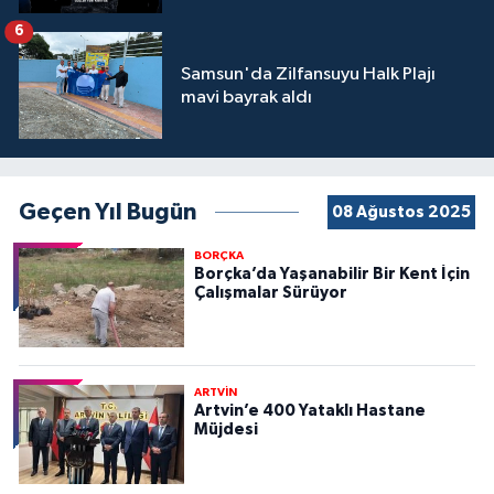
6
Samsun'da Zilfansuyu Halk Plajı
mavi bayrak aldı
Geçen Yıl Bugün
08 Ağustos 2025
BORÇKA
Borçka’da Yaşanabilir Bir Kent İçin
Çalışmalar Sürüyor
ARTVİN
Artvin’e 400 Yataklı Hastane
Müjdesi