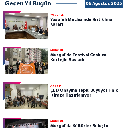
Geçen Yıl Bugün
06 Ağustos 2025
YUSUFELİ
Yusufeli Meclisi’nde Kritik İmar
Kararı
MURGUL
Murgul’da Festival Coşkusu
Kortejle Başladı
ARTVİN
ÇED Onayına Tepki Büyüyor Halk
İtiraza Hazırlanıyor
MURGUL
Murgul’da Kültürler Buluştu