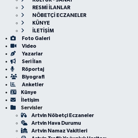
RESMİ İLANLAR
NÖBETÇİ ECZANELER
KÜNYE
İLETİŞİM
Foto Galeri
Video
Yazarlar
Seri İlan
Röportaj
Biyografi
Anketler
Künye
İletişim
Servisler
Artvin Nöbetçi Eczaneler
Artvin Hava Durumu
Artvin Namaz Vakitleri