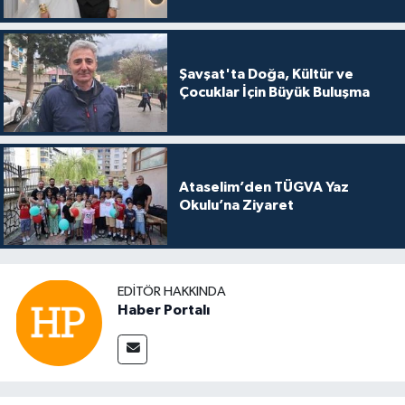
Şavşat'ta Doğa, Kültür ve
Çocuklar İçin Büyük Buluşma
Ataselim’den TÜGVA Yaz
Okulu’na Ziyaret
EDITÖR HAKKINDA
Haber Portalı