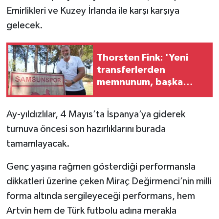
Emirlikleri ve Kuzey İrlanda ile karşı karşıya
gelecek.
Thorsten Fink: 'Yeni
transferlerden
memnunum, başka
transferler de
yapacağız'
Ay-yıldızlılar, 4 Mayıs’ta İspanya’ya giderek
turnuva öncesi son hazırlıklarını burada
tamamlayacak.
Genç yaşına rağmen gösterdiği performansla
dikkatleri üzerine çeken Miraç Değirmenci’nin milli
forma altında sergileyeceği performans, hem
Artvin hem de Türk futbolu adına merakla