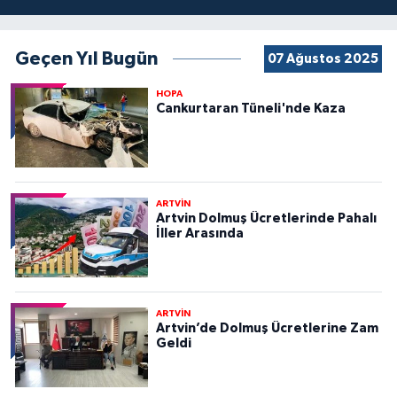
Geçen Yıl Bugün
07 Ağustos 2025
HOPA
Cankurtaran Tüneli'nde Kaza
ARTVİN
Artvin Dolmuş Ücretlerinde Pahalı
İller Arasında
ARTVİN
Artvin’de Dolmuş Ücretlerine Zam
Geldi