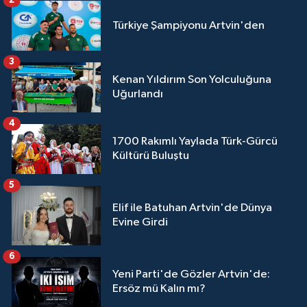
2
Türkiye Şampiyonu Artvin'den
3
Kenan Yıldırım Son Yolculuğuna
Uğurlandı
4
1700 Rakımlı Yaylada Türk-Gürcü
Kültürü Buluştu
5
Elif ile Batuhan Artvin'de Dünya
Evine Girdi
6
Yeni Parti'de Gözler Artvin'de:
Ersöz mü Kalın mı?