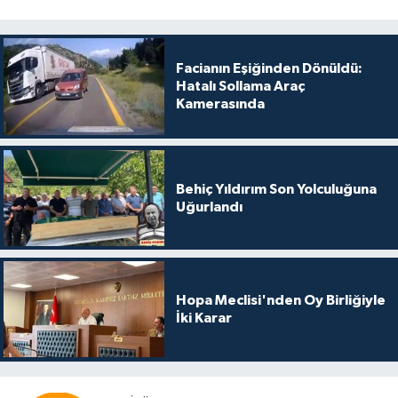
Facianın Eşiğinden Dönüldü:
Hatalı Sollama Araç
Kamerasında
Behiç Yıldırım Son Yolculuğuna
Uğurlandı
Hopa Meclisi'nden Oy Birliğiyle
İki Karar