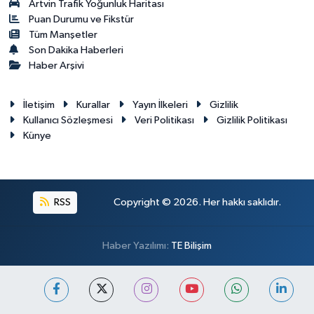
Artvin Trafik Yoğunluk Haritası
Puan Durumu ve Fikstür
Tüm Manşetler
Son Dakika Haberleri
Haber Arşivi
İletişim
Kurallar
Yayın İlkeleri
Gizlilik
Kullanıcı Sözleşmesi
Veri Politikası
Gizlilik Politikası
Künye
RSS
Copyright © 2026. Her hakkı saklıdır.
Haber Yazılımı:
TE Bilişim