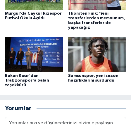
Murgul'da Çaykur Rizespor
Thorsten Fink: 'Yeni
Futbol Okulu Açıldı
transferlerden memnunum,
başka transferler de
yapacağız'
Bakan Kacır'dan
Samsunspor, yeni sezon
Trabzonspor'a Salah
hazırlıklarını sürdürdü
teşekkürü
Yorumlar