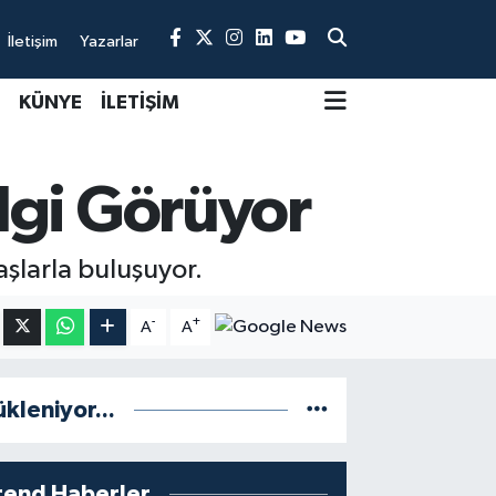
İletişim
Yazarlar
KÜNYE
İLETİŞİM
lgi Görüyor
aşlarla buluşuyor.
-
+
A
A
ükleniyor...
rend Haberler