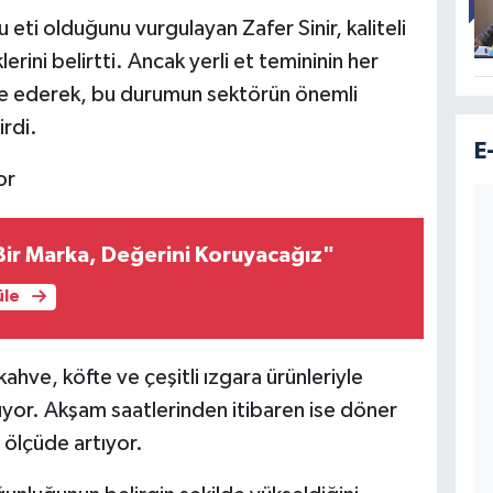
u eti olduğunu vurgulayan Zafer Sinir, kaliteli
rini belirtti. Ancak yerli et temininin her
de ederek, bu durumun sektörün önemli
irdi.
E
or
 Bir Marka, Değerini Koruyacağız"
üle
hve, köfte ve çeşitli ızgara ürünleriyle
luyor. Akşam saatlerinden itibaren ise döner
i ölçüde artıyor.