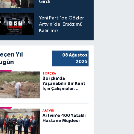
Girdi
Yeni Parti'de Gözler
Artvin'de: Ersöz mü
Kalın mı?
eçen Yıl
08 Ağustos
ugün
2025
BORÇKA
Borçka’da
Yaşanabilir Bir Kent
İçin Çalışmalar
Sürüyor
ARTVİN
Artvin’e 400 Yataklı
Hastane Müjdesi