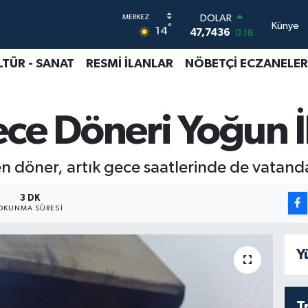
DOLAR
Künye
°
14
47,7436
0.18
EURO
55,2510
0.32
LTÜR - SANAT
RESMİ İLANLAR
NÖBETÇİ ECZANELER
STERLİN
64,4811
0.38
GRAM ALTIN
ce Döneri Yoğun İ
6660.55
0.03
BİST100
13.779
-14
BITCOIN
den döner, artık gece saatlerinde de vatand
64.959,79
1.11
3 DK
OKUNMA SÜRESI
Y
T