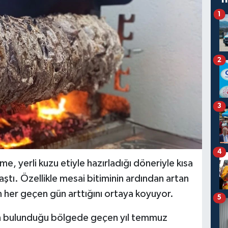
1
2
3
4
, yerli kuzu etiyle hazırladığı döneriyle kısa
aştı. Özellikle mesai bitiminin ardından artan
n her geçen gün arttığını ortaya koyuyor.
5
ın bulunduğu bölgede geçen yıl temmuz