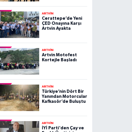
ARTVİN
Cerattepe’de Yeni
ÇED Onayına Karşı
Artvin Ayakta
ARTVİN
Artvin Motofest
Kortejle Başladı
ARTVİN
Türkiye’nin Dört Bir
Yanından Motorcular
Kafkasör’de Buluştu
ARTVİN
İYİ Parti'den Çay ve