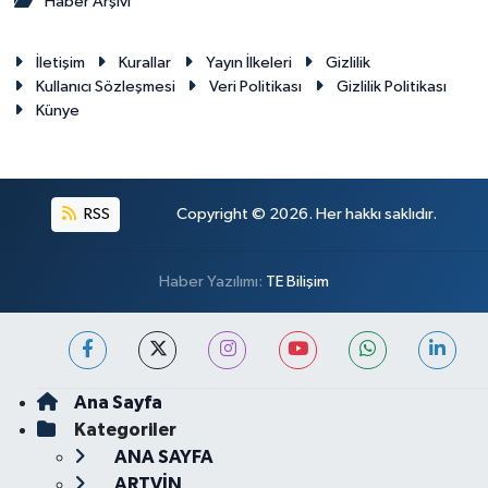
Haber Arşivi
İletişim
Kurallar
Yayın İlkeleri
Gizlilik
Kullanıcı Sözleşmesi
Veri Politikası
Gizlilik Politikası
Künye
RSS
Copyright © 2026. Her hakkı saklıdır.
Haber Yazılımı:
TE Bilişim
Ana Sayfa
Kategoriler
ANA SAYFA
ARTVİN