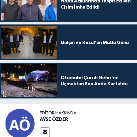
Hopa Açıklarında Tespit Edilen
Cisim İmha Edildi
Gülçin ve Resul’ün Mutlu Günü
Otomobil Çoruh Nehri’ne
Uçmaktan Son Anda Kurtuldu
EDITÖR HAKKINDA
AYŞE ÖZDER