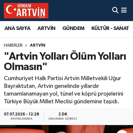
ANA SAYFA
ARTVİN
GÜNDEM
KÜLTÜR - SANAT
HABERLER
ARTVİN
"Artvin Yolları Ölüm Yolları
Olmasın"
Cumhuriyet Halk Partisi Artvin Milletvekili Uğur
Bayraktutan, Artvin genelinde yıllardır
tamamlanamayan yol, tünel ve köprü projelerini
Türkiye Büyük Millet Meclisi gündemine taşıdı.
07.07.2026 - 12:28
2 DK
YAYINLANMA
OKUNMA SÜRESI