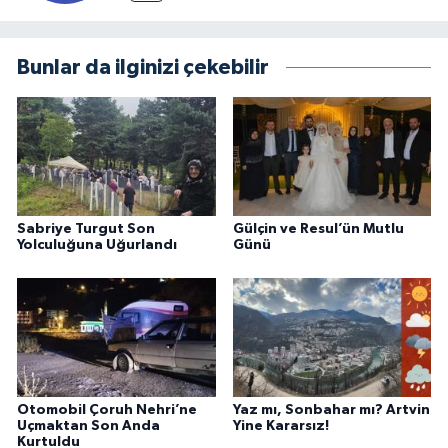
Bunlar da ilginizi çekebilir
Sabriye Turgut Son
Gülçin ve Resul’ün Mutlu
Yolculuğuna Uğurlandı
Günü
Otomobil Çoruh Nehri’ne
Yaz mı, Sonbahar mı? Artvin
Uçmaktan Son Anda
Yine Kararsız!
Kurtuldu