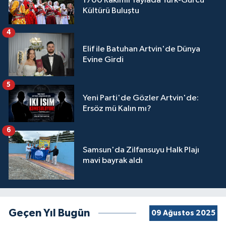
1700 Rakımlı Yaylada Türk-Gürcü
Kültürü Buluştu
4
Elif ile Batuhan Artvin'de Dünya
Evine Girdi
5
Yeni Parti'de Gözler Artvin'de:
Ersöz mü Kalın mı?
6
Samsun'da Zilfansuyu Halk Plajı
mavi bayrak aldı
Geçen Yıl Bugün
09 Ağustos 2025