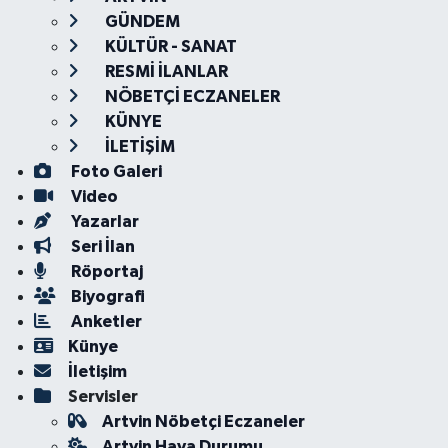
GÜNDEM
KÜLTÜR - SANAT
RESMİ İLANLAR
NÖBETÇİ ECZANELER
KÜNYE
İLETİŞİM
Foto Galeri
Video
Yazarlar
Seri İlan
Röportaj
Biyografi
Anketler
Künye
İletişim
Servisler
Artvin Nöbetçi Eczaneler
Artvin Hava Durumu