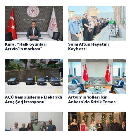
Kara, “Halk oyunları
Sami Altun Hayatını
Artvin’in markası”
Kaybetti
AÇÜ Kampüslerine Elektrikli
Artvin’in Yolları İçin
Araç Şarj İstasyonu
Ankara’da Kritik Temas