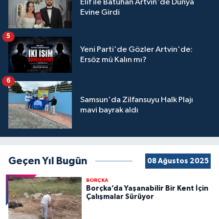
Elif ile Batuhan Artvin'de Dünya
Evine Girdi
5
Yeni Parti'de Gözler Artvin'de:
Ersöz mü Kalın mı?
6
Samsun'da Zilfansuyu Halk Plajı
mavi bayrak aldı
Geçen Yıl Bugün
08 Ağustos 2025
BORÇKA
Borçka’da Yaşanabilir Bir Kent İçin
Çalışmalar Sürüyor