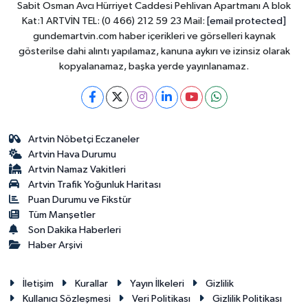
Sabit Osman Avcı Hürriyet Caddesi Pehlivan Apartmanı A blok
Kat:1 ARTVİN TEL: (0 466) 212 59 23 Mail:
[email protected]
gundemartvin.com haber içerikleri ve görselleri kaynak
gösterilse dahi alıntı yapılamaz, kanuna aykırı ve izinsiz olarak
kopyalanamaz, başka yerde yayınlanamaz.
Artvin Nöbetçi Eczaneler
Artvin Hava Durumu
Artvin Namaz Vakitleri
Artvin Trafik Yoğunluk Haritası
Puan Durumu ve Fikstür
Tüm Manşetler
Son Dakika Haberleri
Haber Arşivi
İletişim
Kurallar
Yayın İlkeleri
Gizlilik
Kullanıcı Sözleşmesi
Veri Politikası
Gizlilik Politikası