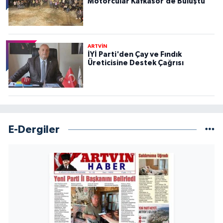
Motorcular Kafkasör’de Buluştu
ARTVİN
İYİ Parti'den Çay ve Fındık
Üreticisine Destek Çağrısı
E-Dergiler