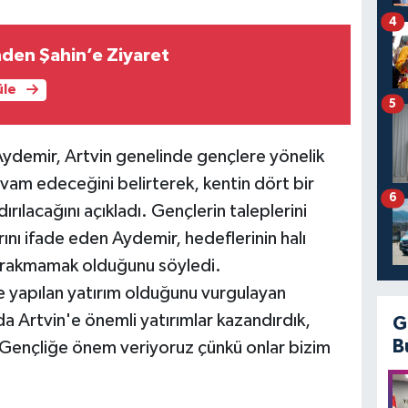
4
nden Şahin’e Ziyaret
üle
5
 Aydemir, Artvin genelinde gençlere yönelik
vam edeceğini belirterek, kentin dört bir
6
ırılacağını açıkladı. Gençlerin taleplerini
arını ifade eden Aydemir, hedeflerinin halı
 bırakmamak olduğunu söyledi.
e yapılan yatırım olduğunu vurgulayan
a Artvin'e önemli yatırımlar kazandırdık,
G
B
ençliğe önem veriyoruz çünkü onlar bizim