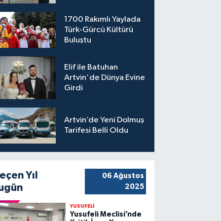
1700 Rakımlı Yaylada
Türk-Gürcü Kültürü
Buluştu
Elif ile Batuhan
Artvin'de Dünya Evine
Girdi
Artvin’de Yeni Dolmuş
Tarifesi Belli Oldu
eçen Yıl
06 Ağustos
ugün
2025
YUSUFELİ
Yusufeli Meclisi’nde