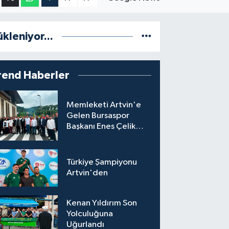
ükleniyor...
rend Haberler
Memleketi Artvin'e
Gelen Bursaspor
Başkanı Enes Çelik
Coşkuyla Karşılandı
Türkiye Şampiyonu
Artvin'den
Kenan Yıldırım Son
Yolculuğuna
Uğurlandı