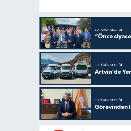
EDITÖRÜN SEÇTIĞI
“Önce siyaset
EDITÖRÜN SEÇTIĞI
Artvin’de Yen
EDITÖRÜN SEÇTIĞI
Görevinden İs