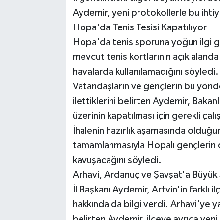
Aydemir, yeni protokollerle bu ihtiy
Hopa'da Tenis Tesisi Kapatılıyor
Hopa'da tenis sporuna yoğun ilgi gös
mevcut tenis kortlarının açık alanda
havalarda kullanılamadığını söyledi.
Vatandaşların ve gençlerin bu yönde
ilettiklerini belirten Aydemir, Bakanl
üzerinin kapatılması için gerekli çalı
İhalenin hazırlık aşamasında olduğu
tamamlanmasıyla Hopalı gençlerin 
kavuşacağını söyledi.
Arhavi, Ardanuç ve Şavşat'a Büyük S
İl Başkanı Aydemir, Artvin'in farklı 
hakkında da bilgi verdi. Arhavi'ye y
belirten Aydemir, ilçeye ayrıca yeni b