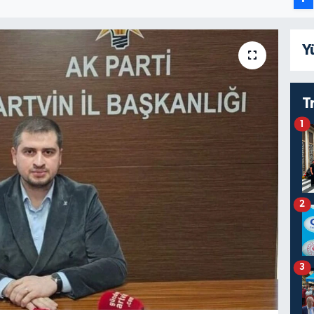
Y
T
1
2
3