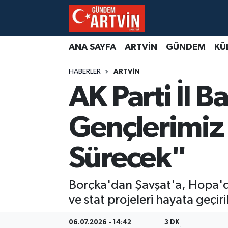
ANA SAYFA
ARTVİN
GÜNDEM
KÜ
HABERLER
ARTVİN
AK Parti İl B
Gençlerimiz 
Sürecek"
Borçka'dan Şavşat'a, Hopa'da
ve stat projeleri hayata geçir
06.07.2026 - 14:42
3 DK