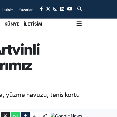
İletişim
Yazarlar
KÜNYE
İLETİŞİM
rtvinli
arımız
a, yüzme havuzu, tenis kortu
-
+
A
A