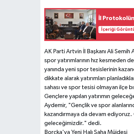
İl Protokolü
İçeriği Görünt
AK Parti Artvin İl Başkanı Ali Semih
spor yatırımlarının hız kesmeden de
yanında yeni spor tesislerinin kazand
dikkate alarak yatırımları planladıkl
sahası ve spor tesisi olmayan ilçe
Gençlere yapılan yatırımın geleceğ
Aydemir, "Gençlik ve spor alanlarınd
kazandırmaya da devam ediyoruz. G
geleceğimizdir." dedi.
Borçka'ya Yeni Halı Saha Müjdesi