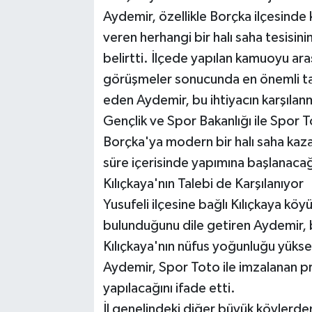
Aydemir, özellikle Borçka ilçesinde
veren herhangi bir halı saha tesisin
belirtti. İlçede yapılan kamuoyu ara
görüşmeler sonucunda en önemli tal
eden Aydemir, bu ihtiyacın karşılanm
Gençlik ve Spor Bakanlığı ile Spor
Borçka'ya modern bir halı saha kazan
süre içerisinde yapımına başlanacağı
Kılıçkaya'nın Talebi de Karşılanıyor
Yusufeli ilçesine bağlı Kılıçkaya kö
bulunduğunu dile getiren Aydemir, b
Kılıçkaya'nın nüfus yoğunluğu yükse
Aydemir, Spor Toto ile imzalanan p
yapılacağını ifade etti.
İl genelindeki diğer büyük köylerden