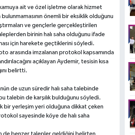
 kamuya ait ve özel işletme olarak hizmet
in bulunmamasının önemli bir eksiklik olduğunu
ştırmaları ve gençlerle gerçekleştirilen
eplerden birinin halı saha olduğunu ifade
ası için harekete geçtiklerini söyledi.
 Toto arasında imzalanan protokol kapsamında
dırılacağını açıklayan Aydemir, tesisin kısa
nı belirtti.
yünün de uzun süredir halı saha talebinde
u talebin de karşılık bulduğunu söyledi.
k bir yerleşim yeri olduğuna dikkat çeken
rotokol sayesinde köye de halı saha
 de benzer talepler geldiğini belirten