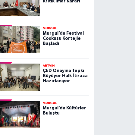
Kritik İmar Kararı
MURGUL
Murgul’da Festival
Coşkusu Kortejle
Başladı
ARTVİN
ÇED Onayına Tepki
Büyüyor Halk İtiraza
Hazırlanıyor
MURGUL
Murgul’da Kültürler
Buluştu