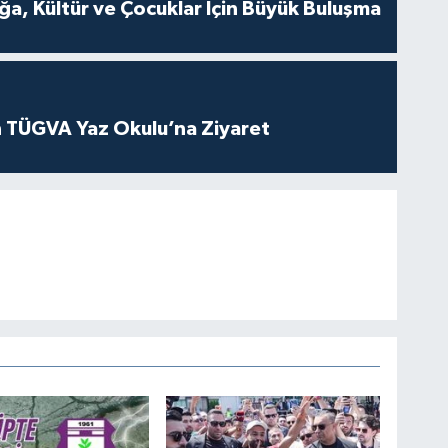
a, Kültür ve Çocuklar İçin Büyük Buluşma
 TÜGVA Yaz Okulu’na Ziyaret