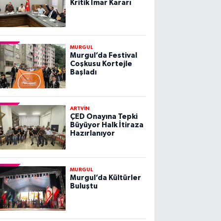
Kritik İmar Kararı
MURGUL
Murgul’da Festival
Coşkusu Kortejle
Başladı
ARTVİN
ÇED Onayına Tepki
Büyüyor Halk İtiraza
Hazırlanıyor
MURGUL
Murgul’da Kültürler
Buluştu