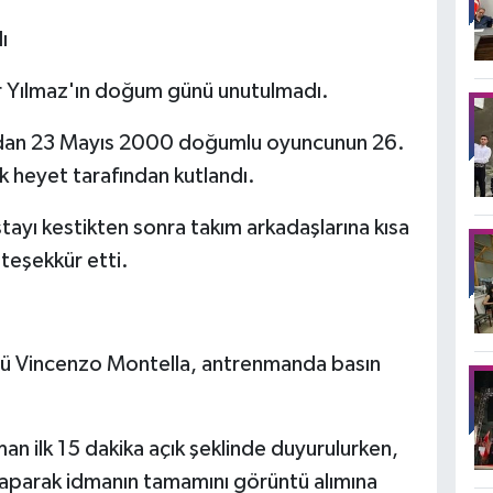
ı
er Yılmaz'ın doğum günü unutulmadı.
ından 23 Mayıs 2000 doğumlu oyuncunun 26.
k heyet tarafından kutlandı.
astayı kestikten sonra takım arkadaşlarına kısa
teşekkür etti.
törü Vincenzo Montella, antrenmanda basın
man ilk 15 dakika açık şeklinde duyurulurken,
yaparak idmanın tamamını görüntü alımına