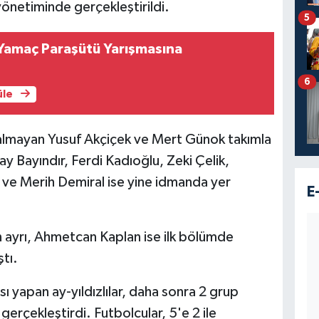
önetiminde gerçekleştirildi.
5
Yamaç Paraşütü Yarışmasına
6
üle
 almayan Yusuf Akçiçek ve Mert Günok takımla
tay Bayındır, Ferdi Kadıoğlu, Zeki Çelik,
 ve Merih Demiral ise yine idmanda yer
E
ayrı, Ahmetcan Kaplan ise ilk bölümde
ştı.
ı yapan ay-yıldızlılar, daha sonra 2 grup
erçekleştirdi. Futbolcular, 5'e 2 ile