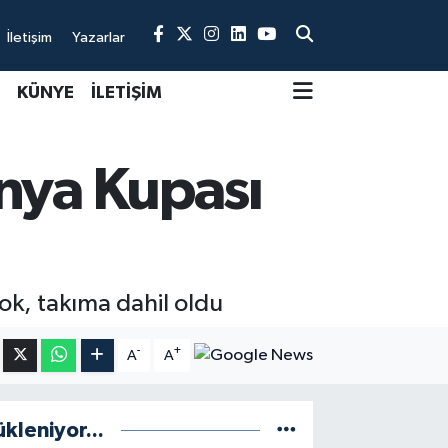
İletişim
Yazarlar
KÜNYE
İLETİŞİM
ünya Kupası
ok, takıma dahil oldu
-
+
A
A
ükleniyor...