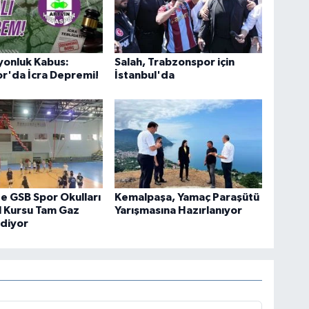
yonluk Kabus:
Salah, Trabzonspor için
r'da İcra Depremi!
İstanbul'da
e GSB Spor Okulları
Kemalpaşa, Yamaç Paraşütü
l Kursu Tam Gaz
Yarışmasına Hazırlanıyor
diyor