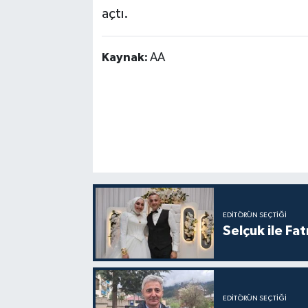
açtı.
Kaynak:
AA
EDITÖRÜN SEÇTIĞI
Selçuk ile Fa
EDITÖRÜN SEÇTIĞI