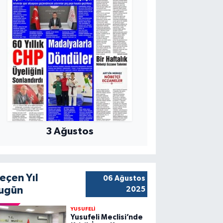
3 Ağustos
eçen Yıl
06 Ağustos
ugün
2025
YUSUFELİ
Yusufeli Meclisi’nde