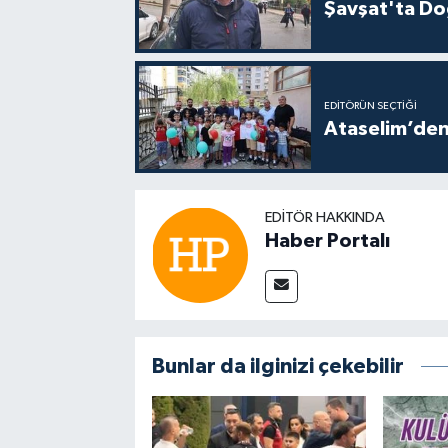
Şavşat'ta Doğ
EDITÖRÜN SEÇTIĞI
Ataselim’den
EDITÖR HAKKINDA
Haber Portalı
Bunlar da ilginizi çekebilir