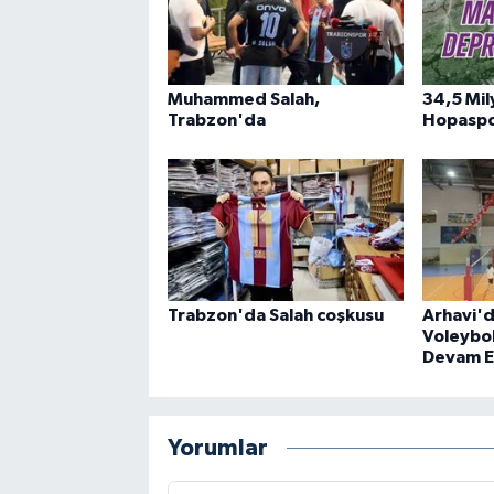
Muhammed Salah,
34,5 Mil
Trabzon'da
Hopaspo
Trabzon'da Salah coşkusu
Arhavi'd
Voleybo
Devam E
Yorumlar