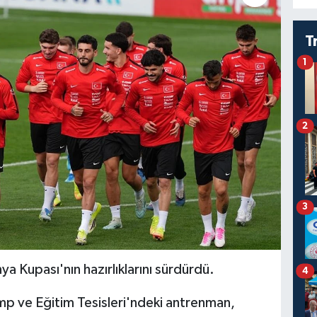
T
1
2
3
ya Kupası'nın hazırlıklarını sürdürdü.
4
mp ve Eğitim Tesisleri'ndeki antrenman,